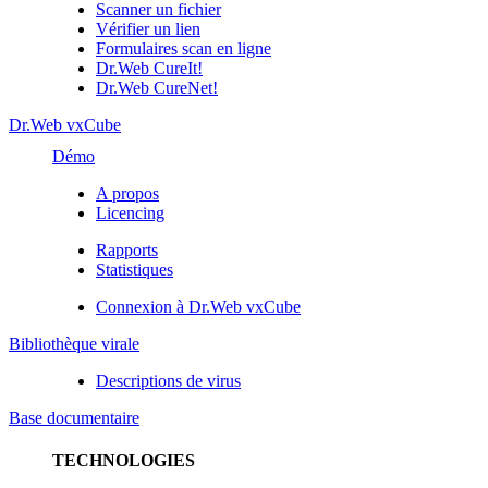
Scanner un fichier
Vérifier un lien
Formulaires scan en ligne
Dr.Web CureIt!
Dr.Web CureNet!
Dr.Web vxCube
Démo
A propos
Licencing
Rapports
Statistiques
Connexion à Dr.Web vxCube
Bibliothèque virale
Descriptions de virus
Base documentaire
TECHNOLOGIES