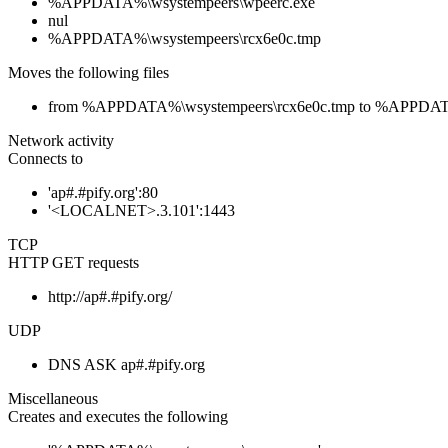
%APPDATA%\wsystempeers\wpeerc.exe
nul
%APPDATA%\wsystempeers\rcx6e0c.tmp
Moves the following files
from %APPDATA%\wsystempeers\rcx6e0c.tmp to %APPDATA
Network activity
Connects to
'ap#.#pify.org':80
'<LOCALNET>.3.101':1443
TCP
HTTP GET requests
http://ap#.#pify.org/
UDP
DNS ASK ap#.#pify.org
Miscellaneous
Creates and executes the following