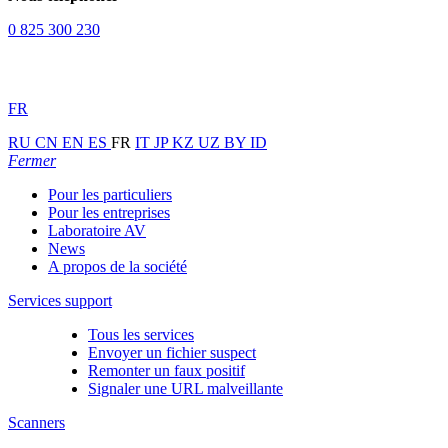
0 825 300 230
FR
RU
CN
EN
ES
FR
IT
JP
KZ
UZ
BY
ID
Fermer
Pour les particuliers
Pour les entreprises
Laboratoire AV
News
A propos de la société
Services support
Tous les services
Envoyer un fichier suspect
Remonter un faux positif
Signaler une URL malveillante
Scanners