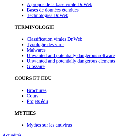
A propos de la base virale Dr.Web
Bases de données étendues
Technologies Dr.Web
TERMINOLOGIE
Classification virales Dr.Web
Typologie des virus
Malwares
Unwanted and potentially dangerous software
Unwanted and potentially dangerous elements
Glossaire
COURS ET EDU
Brochures
Cours
Projets édu
MYTHES
Mythes sur les antivirus
Actualités