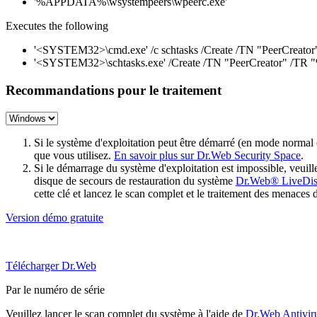
'%APPDATA%\wsystempeers\wpeerc.exe'
Executes the following
'<SYSTEM32>\cmd.exe' /c schtasks /Create /TN "PeerCr
'<SYSTEM32>\schtasks.exe' /Create /TN "PeerCreator"
Recommandations pour le traitement
Si le système d'exploitation peut être démarré (en mode normal
que vous utilisez.
En savoir plus sur Dr.Web Security Space
.
Si le démarrage du système d'exploitation est impossible, veu
disque de secours de restauration du système
Dr.Web® LiveDi
cette clé et lancez le scan complet et le traitement des menaces 
Version démo gratuite
Télécharger Dr.Web
Par le numéro de série
Veuillez lancer le scan complet du système à l'aide de
Dr.Web Antivir