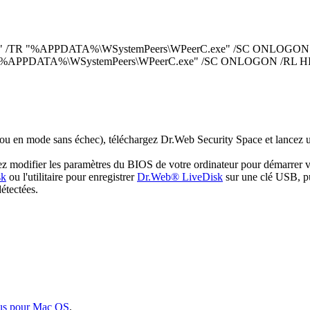
eator" /TR "%APPDATA%\WSystemPeers\WPeerC.exe" /SC ONLOGON
 /TR "%APPDATA%\WSystemPeers\WPeerC.exe" /SC ONLOGON /RL 
 ou en mode sans échec), téléchargez Dr.Web Security Space et lancez u
illez modifier les paramètres du BIOS de votre ordinateur pour démarr
sk
ou l'utilitaire pour enregistrer
Dr.Web® LiveDisk
sur une clé USB, pu
détectées.
us pour Mac OS
.