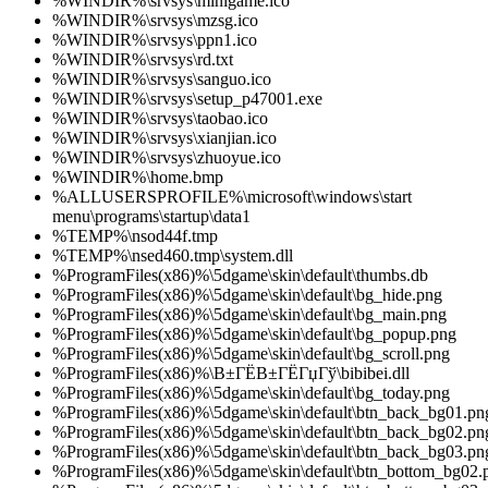
%WINDIR%\srvsys\minigame.ico
%WINDIR%\srvsys\mzsg.ico
%WINDIR%\srvsys\ppn1.ico
%WINDIR%\srvsys\rd.txt
%WINDIR%\srvsys\sanguo.ico
%WINDIR%\srvsys\setup_p47001.exe
%WINDIR%\srvsys\taobao.ico
%WINDIR%\srvsys\xianjian.ico
%WINDIR%\srvsys\zhuoyue.ico
%WINDIR%\home.bmp
%ALLUSERSPROFILE%\microsoft\windows\start
menu\programs\startup\data1
%TEMP%\nsod44f.tmp
%TEMP%\nsed460.tmp\system.dll
%ProgramFiles(x86)%\5dgame\skin\default\thumbs.db
%ProgramFiles(x86)%\5dgame\skin\default\bg_hide.png
%ProgramFiles(x86)%\5dgame\skin\default\bg_main.png
%ProgramFiles(x86)%\5dgame\skin\default\bg_popup.png
%ProgramFiles(x86)%\5dgame\skin\default\bg_scroll.png
%ProgramFiles(x86)%\В±ГЁВ±ГЁГџГў\bibibei.dll
%ProgramFiles(x86)%\5dgame\skin\default\bg_today.png
%ProgramFiles(x86)%\5dgame\skin\default\btn_back_bg01.pn
%ProgramFiles(x86)%\5dgame\skin\default\btn_back_bg02.pn
%ProgramFiles(x86)%\5dgame\skin\default\btn_back_bg03.pn
%ProgramFiles(x86)%\5dgame\skin\default\btn_bottom_bg02.