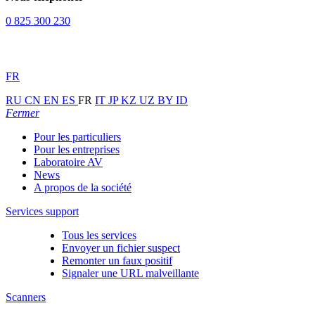
0 825 300 230
FR
RU
CN
EN
ES
FR
IT
JP
KZ
UZ
BY
ID
Fermer
Pour les particuliers
Pour les entreprises
Laboratoire AV
News
A propos de la société
Services support
Tous les services
Envoyer un fichier suspect
Remonter un faux positif
Signaler une URL malveillante
Scanners