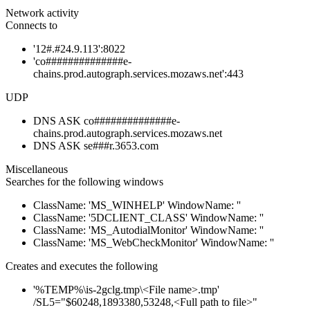
Network activity
Connects to
'12#.#24.9.113':8022
'co##############e-
chains.prod.autograph.services.mozaws.net':443
UDP
DNS ASK co##############e-
chains.prod.autograph.services.mozaws.net
DNS ASK se###r.3653.com
Miscellaneous
Searches for the following windows
ClassName: 'MS_WINHELP' WindowName: ''
ClassName: '5DCLIENT_CLASS' WindowName: ''
ClassName: 'MS_AutodialMonitor' WindowName: ''
ClassName: 'MS_WebCheckMonitor' WindowName: ''
Creates and executes the following
'%TEMP%\is-2gclg.tmp\<File name>.tmp'
/SL5="$60248,1893380,53248,<Full path to file>"