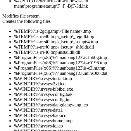
%APPDATA%\microsoft\windows\start
menu\programs\startup\Г¬Г¬ВјГ­-3d.lnk
Modifies file system
Creates the following files
%TEMP%\is-2gclg.tmp\<File name>.tmp
%TEMP%\is-rre40.tmp\_isetup\_regdll.tmp
%TEMP%\is-rre40.tmp\_isetup\_setup64.tmp
%TEMP%\is-rre40.tmp\_isetup\_shfoldr.dll
%TEMP%\is-rre40.tmp\installdll.dll
%ProgramFiles(x86)%\huanbang123\is-fbb0g.tmp
%ProgramFiles(x86)%\huanbang123\is-r0196.tmp
%ProgramFiles(x86)%\huanbang123\is-c3lnr.tmp
%ProgramFiles(x86)%\huanbang123\unins000.dat
%WINDIR%\srvsys\install.tmp
%WINDIR%\srvsys\2xi.ico
%WINDIR%\srvsys\bibibei.exe
%WINDIR%\srvsys\config.bak
%WINDIR%\srvsys\config.ini
%WINDIR%\srvsys\dangdangwang.ico
%WINDIR%\srvsys\data1
%WINDIR%\srvsys\hao.ico
%WINDIR%\srvsys\home.bmp
%WINDIR%\srvsys\lc.ico