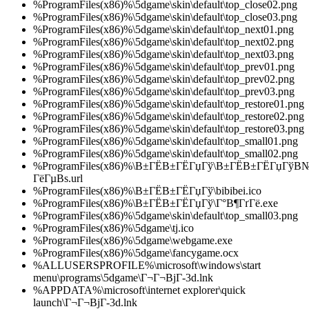
%ProgramFiles(x86)%\5dgame\skin\default\top_close02.png
%ProgramFiles(x86)%\5dgame\skin\default\top_close03.png
%ProgramFiles(x86)%\5dgame\skin\default\top_next01.png
%ProgramFiles(x86)%\5dgame\skin\default\top_next02.png
%ProgramFiles(x86)%\5dgame\skin\default\top_next03.png
%ProgramFiles(x86)%\5dgame\skin\default\top_prev01.png
%ProgramFiles(x86)%\5dgame\skin\default\top_prev02.png
%ProgramFiles(x86)%\5dgame\skin\default\top_prev03.png
%ProgramFiles(x86)%\5dgame\skin\default\top_restore01.png
%ProgramFiles(x86)%\5dgame\skin\default\top_restore02.png
%ProgramFiles(x86)%\5dgame\skin\default\top_restore03.png
%ProgramFiles(x86)%\5dgame\skin\default\top_small01.png
%ProgramFiles(x86)%\5dgame\skin\default\top_small02.png
%ProgramFiles(x86)%\В±ГЁВ±ГЁГџГў\В±ГЁВ±ГЁГџГўВ
ГёГµВѕ.url
%ProgramFiles(x86)%\В±ГЁВ±ГЁГџГў\bibibei.ico
%ProgramFiles(x86)%\В±ГЁВ±ГЁГџГў\Г°В¶ГґГё.exe
%ProgramFiles(x86)%\5dgame\skin\default\top_small03.png
%ProgramFiles(x86)%\5dgame\tj.ico
%ProgramFiles(x86)%\5dgame\webgame.exe
%ProgramFiles(x86)%\5dgame\fancygame.ocx
%ALLUSERSPROFILE%\microsoft\windows\start
menu\programs\5dgame\Г¬Г¬ВјГ­-3d.lnk
%APPDATA%\microsoft\internet explorer\quick
launch\Г¬Г¬ВјГ­-3d.lnk