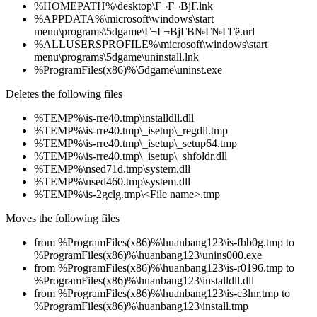
%HOMEPATH%\desktop\Г¬Г¬ВјГ­.lnk
%APPDATA%\microsoft\windows\start
menu\programs\5dgame\Г¬Г¬ВјГ­В№Г№Г­Гё.url
%ALLUSERSPROFILE%\microsoft\windows\start
menu\programs\5dgame\uninstall.lnk
%ProgramFiles(x86)%\5dgame\uninst.exe
Deletes the following files
%TEMP%\is-rre40.tmp\installdll.dll
%TEMP%\is-rre40.tmp\_isetup\_regdll.tmp
%TEMP%\is-rre40.tmp\_isetup\_setup64.tmp
%TEMP%\is-rre40.tmp\_isetup\_shfoldr.dll
%TEMP%\nsed71d.tmp\system.dll
%TEMP%\nsed460.tmp\system.dll
%TEMP%\is-2gclg.tmp\<File name>.tmp
Moves the following files
from %ProgramFiles(x86)%\huanbang123\is-fbb0g.tmp to
%ProgramFiles(x86)%\huanbang123\unins000.exe
from %ProgramFiles(x86)%\huanbang123\is-r0196.tmp to
%ProgramFiles(x86)%\huanbang123\installdll.dll
from %ProgramFiles(x86)%\huanbang123\is-c3lnr.tmp to
%ProgramFiles(x86)%\huanbang123\install.tmp