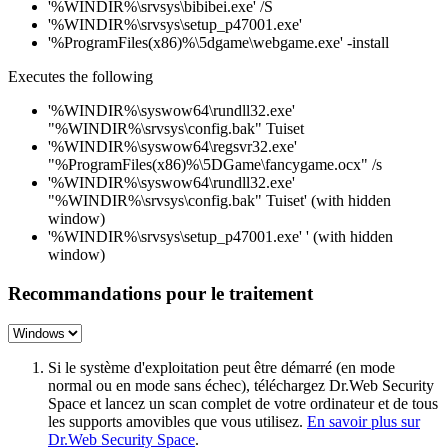
'%WINDIR%\srvsys\bibibei.exe' /S
'%WINDIR%\srvsys\setup_p47001.exe'
'%ProgramFiles(x86)%\5dgame\webgame.exe' -install
Executes the following
'%WINDIR%\syswow64\rundll32.exe'
"%WINDIR%\srvsys\config.bak" Tuiset
'%WINDIR%\syswow64\regsvr32.exe'
"%ProgramFiles(x86)%\5DGame\fancygame.ocx" /s
'%WINDIR%\syswow64\rundll32.exe'
"%WINDIR%\srvsys\config.bak" Tuiset' (with hidden
window)
'%WINDIR%\srvsys\setup_p47001.exe' ' (with hidden
window)
Recommandations pour le traitement
Si le système d'exploitation peut être démarré (en mode
normal ou en mode sans échec), téléchargez Dr.Web Security
Space et lancez un scan complet de votre ordinateur et de tous
les supports amovibles que vous utilisez.
En savoir plus sur
Dr.Web Security Space
.