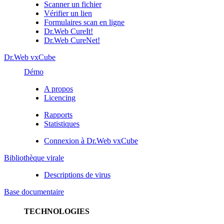
Scanner un fichier
Vérifier un lien
Formulaires scan en ligne
Dr.Web CureIt!
Dr.Web CureNet!
Dr.Web vxCube
Démo
A propos
Licencing
Rapports
Statistiques
Connexion à Dr.Web vxCube
Bibliothèque virale
Descriptions de virus
Base documentaire
TECHNOLOGIES