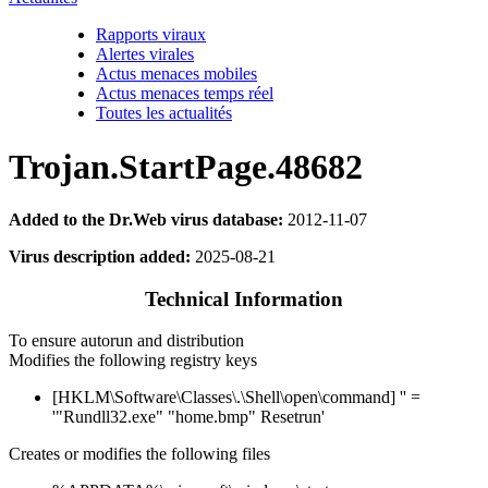
Rapports viraux
Alertes virales
Actus menaces mobiles
Actus menaces temps réel
Toutes les actualités
Trojan.StartPage.48682
Added to the Dr.Web virus database:
2012-11-07
Virus description added:
2025-08-21
Technical Information
To ensure autorun and distribution
Modifies the following registry keys
[HKLM\Software\Classes\.\Shell\open\command] '' =
'"Rundll32.exe" "home.bmp" Resetrun'
Creates or modifies the following files