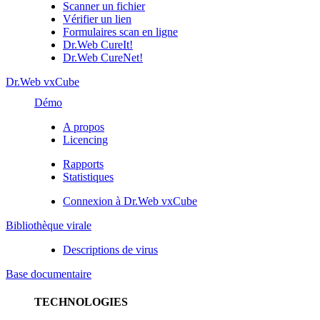
Scanner un fichier
Vérifier un lien
Formulaires scan en ligne
Dr.Web CureIt!
Dr.Web CureNet!
Dr.Web vxCube
Démo
A propos
Licencing
Rapports
Statistiques
Connexion à Dr.Web vxCube
Bibliothèque virale
Descriptions de virus
Base documentaire
TECHNOLOGIES