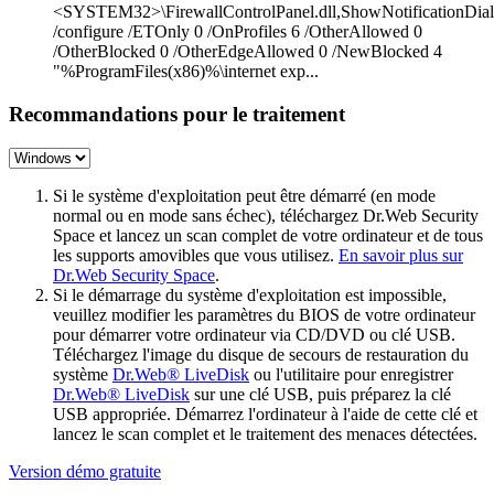
<SYSTEM32>\FirewallControlPanel.dll,ShowNotificationDia
/configure /ETOnly 0 /OnProfiles 6 /OtherAllowed 0
/OtherBlocked 0 /OtherEdgeAllowed 0 /NewBlocked 4
"%ProgramFiles(x86)%\internet exp...
Recommandations pour le traitement
Si le système d'exploitation peut être démarré (en mode
normal ou en mode sans échec), téléchargez Dr.Web Security
Space et lancez un scan complet de votre ordinateur et de tous
les supports amovibles que vous utilisez.
En savoir plus sur
Dr.Web Security Space
.
Si le démarrage du système d'exploitation est impossible,
veuillez modifier les paramètres du BIOS de votre ordinateur
pour démarrer votre ordinateur via CD/DVD ou clé USB.
Téléchargez l'image du disque de secours de restauration du
système
Dr.Web® LiveDisk
ou l'utilitaire pour enregistrer
Dr.Web® LiveDisk
sur une clé USB, puis préparez la clé
USB appropriée. Démarrez l'ordinateur à l'aide de cette clé et
lancez le scan complet et le traitement des menaces détectées.
Version démo gratuite