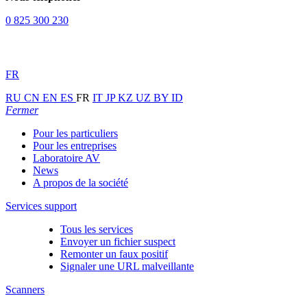
0 825 300 230
FR
RU
CN
EN
ES
FR
IT
JP
KZ
UZ
BY
ID
Fermer
Pour les particuliers
Pour les entreprises
Laboratoire AV
News
A propos de la société
Services support
Tous les services
Envoyer un fichier suspect
Remonter un faux positif
Signaler une URL malveillante
Scanners