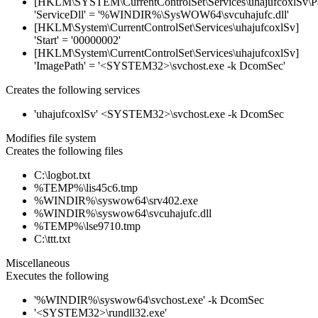
[HKLM\SYSTEM\CurrentControlSet\Services\uhajufcoxlSv\Pa
'ServiceDll' = '%WINDIR%\SysWOW64\svcuhajufc.dll'
[HKLM\System\CurrentControlSet\Services\uhajufcoxlSv]
'Start' = '00000002'
[HKLM\System\CurrentControlSet\Services\uhajufcoxlSv]
'ImagePath' = '<SYSTEM32>\svchost.exe -k DcomSec'
Creates the following services
'uhajufcoxlSv' <SYSTEM32>\svchost.exe -k DcomSec
Modifies file system
Creates the following files
C:\logbot.txt
%TEMP%\lis45c6.tmp
%WINDIR%\syswow64\srv402.exe
%WINDIR%\syswow64\svcuhajufc.dll
%TEMP%\lse9710.tmp
C:\ttt.txt
Miscellaneous
Executes the following
'%WINDIR%\syswow64\svchost.exe' -k DcomSec
'<SYSTEM32>\rundll32.exe'