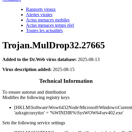
Rapports viraux
Alertes virales
Actus menaces mobiles
Actus menaces temps réel
Toutes les actualités
Trojan.MulDrop32.27665
Added to the Dr.Web virus database:
2025-08-13
Virus description added:
2025-08-15
Technical Information
To ensure autorun and distribution
Modifies the following registry keys
[HKLM\Software\Wow6432Node\Microsoft\Windows\Current
'azkxgtcraxytizs' = '%WINDIR%\SysWOW64\srv402.exe'
Sets the following service settings