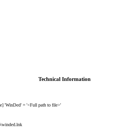
Technical Information
WinDed' = '<Full path to file>'
\winded.lnk