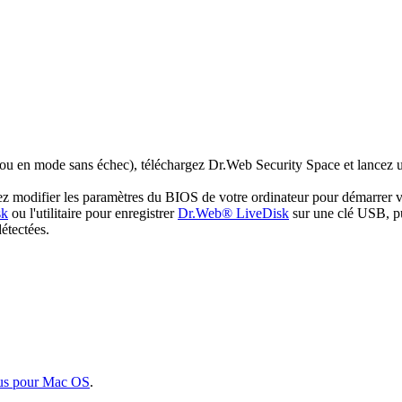
 ou en mode sans échec), téléchargez Dr.Web Security Space et lancez u
illez modifier les paramètres du BIOS de votre ordinateur pour démarr
sk
ou l'utilitaire pour enregistrer
Dr.Web® LiveDisk
sur une clé USB, pu
détectées.
us pour Mac OS
.