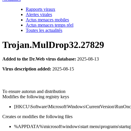
Rapports viraux
Alertes virales
Actus menaces mobiles
Actus menaces temps réel
Toutes les actualités
Trojan.MulDrop32.27829
Added to the Dr.Web virus database:
2025-08-13
Virus description added:
2025-08-15
To ensure autorun and distribution
Modifies the following registry keys
[HKCU\Software\Microsoft\Windows\CurrentVersion\RunOnce] '
Creates or modifies the following files
%APPDATA%\microsoft\windows\start menu\programs\startup