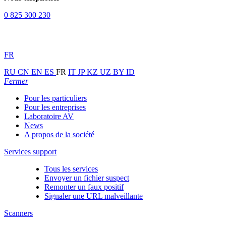
0 825 300 230
FR
RU
CN
EN
ES
FR
IT
JP
KZ
UZ
BY
ID
Fermer
Pour les particuliers
Pour les entreprises
Laboratoire AV
News
A propos de la société
Services support
Tous les services
Envoyer un fichier suspect
Remonter un faux positif
Signaler une URL malveillante
Scanners