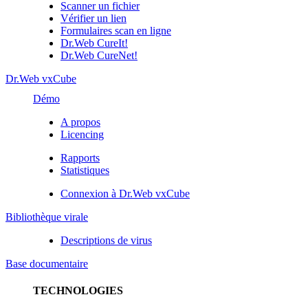
Scanner un fichier
Vérifier un lien
Formulaires scan en ligne
Dr.Web CureIt!
Dr.Web CureNet!
Dr.Web vxCube
Démo
A propos
Licencing
Rapports
Statistiques
Connexion à Dr.Web vxCube
Bibliothèque virale
Descriptions de virus
Base documentaire
TECHNOLOGIES