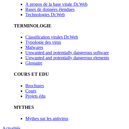
A propos de la base virale Dr.Web
Bases de données étendues
Technologies Dr.Web
TERMINOLOGIE
Classification virales Dr.Web
Typologie des virus
Malwares
Unwanted and potentially dangerous software
Unwanted and potentially dangerous elements
Glossaire
COURS ET EDU
Brochures
Cours
Projets édu
MYTHES
Mythes sur les antivirus
Actualités