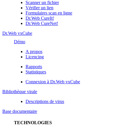
Scanner un fichier
Vérifier un lien
Formulaires scan en ligne
Dr.Web CureIt!
Dr.Web CureNet!
Dr.Web vxCube
Démo
A propos
Licencing
Rapports
Statistiques
Connexion à Dr.Web vxCube
Bibliothèque virale
Descriptions de virus
Base documentaire
TECHNOLOGIES