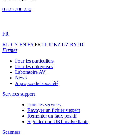
0 825 300 230
FR
RU
CN
EN
ES
FR
IT
JP
KZ
UZ
BY
ID
Fermer
Pour les particuliers
Pour les entreprises
Laboratoire AV
News
A propos de la société
Services support
Tous les services
Envoyer un fichier suspect
Remonter un faux positif
Signaler une URL malveillante
Scanners