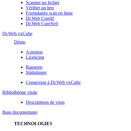
Scanner un fichier
Vérifier un lien
Formulaires scan en ligne
Dr.Web CureIt!
Dr.Web CureNet!
Dr.Web vxCube
Démo
A propos
Licencing
Rapports
Statistiques
Connexion à Dr.Web vxCube
Bibliothèque virale
Descriptions de virus
Base documentaire
TECHNOLOGIES