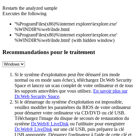
Restarts the analyzed sample
Executes the following
'%ProgramFiles(x86)%\internet explorer\iexplore.exe'
%WINDIR%\web\Inde.html
'%ProgramFiles(x86)%\internet explorer\iexplore.exe'
%WINDIR%\web\Inde.html' (with hidden window)
Recommandations pour le traitement
Si le système d'exploitation peut être démarré (en mode
normal ou en mode sans échec), téléchargez Dr.Web Security
Space et lancez un scan complet de votre ordinateur et de tous
les supports amovibles que vous utilisez.
En savoir plus sur
Dr.Web Security Space
.
Si le démarrage du système d'exploitation est impossible,
veuillez modifier les paramètres du BIOS de votre ordinateur
pour démarrer votre ordinateur via CD/DVD ou clé USB.
Téléchargez l'image du disque de secours de restauration du
système
Dr.Web® LiveDisk
ou l'utilitaire pour enregistrer
Dr.Web® LiveDisk
sur une clé USB, puis préparez la clé
USB appropriée. Démarrez l'ordinateur à l'aide de cette clé et