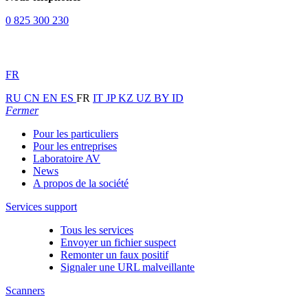
0 825 300 230
FR
RU
CN
EN
ES
FR
IT
JP
KZ
UZ
BY
ID
Fermer
Pour les particuliers
Pour les entreprises
Laboratoire AV
News
A propos de la société
Services support
Tous les services
Envoyer un fichier suspect
Remonter un faux positif
Signaler une URL malveillante
Scanners