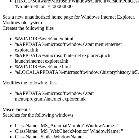
[HKCU\Software\Microsoft\Windows\CurrentVersion\Policies\
'NoInternetIcon' = '00000000'
Sets a new unauthorized home page for Windows Internet Explorer.
Modifies file system
Creates the following files
%WINDIR%\web\index.html
%APPDATA%\microsoft\windows\start menu\internet
explorer.lnk
%APPDATA%\microsoft\internet explorer\quick
launch\internet explorer.lnk
%WINDIR%\web\inde.html
%LOCALAPPDATA%\microsoft\windows\history\history.ie5\
Modifies the following files
%APPDATA%\microsoft\windows\start
menu\programs\internet explorer.lnk
Miscellaneous
Searches for the following windows
ClassName: 'MS_AutodialMonitor' WindowName: ''
ClassName: 'MS_WebCheckMonitor' WindowName: ''
ClassName: 'Static' WindowName: ''