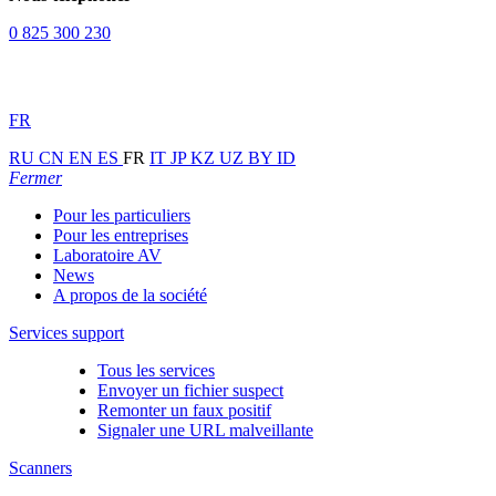
0 825 300 230
FR
RU
CN
EN
ES
FR
IT
JP
KZ
UZ
BY
ID
Fermer
Pour les particuliers
Pour les entreprises
Laboratoire AV
News
A propos de la société
Services support
Tous les services
Envoyer un fichier suspect
Remonter un faux positif
Signaler une URL malveillante
Scanners