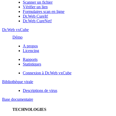
Scanner un fichier
Vérifier un lien
Formulaires scan en ligne
Dr.Web CureIt!
Dr.Web CureNet!
Dr.Web vxCube
Démo
A propos
Licencing
Rapports
Statistiques
Connexion à Dr.Web vxCube
Bibliothèque virale
Descriptions de virus
Base documentaire
TECHNOLOGIES