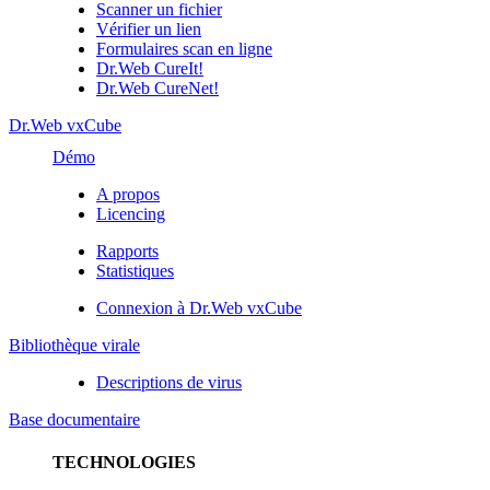
Scanner un fichier
Vérifier un lien
Formulaires scan en ligne
Dr.Web CureIt!
Dr.Web CureNet!
Dr.Web vxCube
Démo
A propos
Licencing
Rapports
Statistiques
Connexion à Dr.Web vxCube
Bibliothèque virale
Descriptions de virus
Base documentaire
TECHNOLOGIES