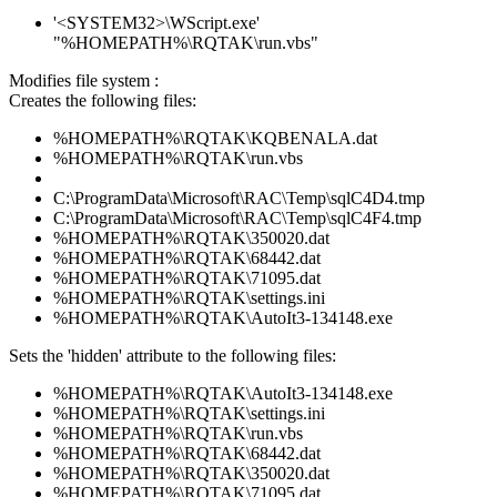
'<SYSTEM32>\WScript.exe'
"%HOMEPATH%\RQTAK\run.vbs"
Modifies file system :
Creates the following files:
%HOMEPATH%\RQTAK\KQBENALA.dat
%HOMEPATH%\RQTAK\run.vbs
C:\ProgramData\Microsoft\RAC\Temp\sqlC4D4.tmp
C:\ProgramData\Microsoft\RAC\Temp\sqlC4F4.tmp
%HOMEPATH%\RQTAK\350020.dat
%HOMEPATH%\RQTAK\68442.dat
%HOMEPATH%\RQTAK\71095.dat
%HOMEPATH%\RQTAK\settings.ini
%HOMEPATH%\RQTAK\AutoIt3-134148.exe
Sets the 'hidden' attribute to the following files:
%HOMEPATH%\RQTAK\AutoIt3-134148.exe
%HOMEPATH%\RQTAK\settings.ini
%HOMEPATH%\RQTAK\run.vbs
%HOMEPATH%\RQTAK\68442.dat
%HOMEPATH%\RQTAK\350020.dat
%HOMEPATH%\RQTAK\71095.dat