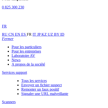
0 825 300 230
FR
RU
CN
EN
ES
FR
IT
JP
KZ
UZ
BY
ID
Fermer
Pour les particuliers
Pour les entreprises
Laboratoire AV
News
A propos de la société
Services support
Tous les services
Envoyer un fichier suspect
Remonter un faux positif
Signaler une URL malveillante
Scanners