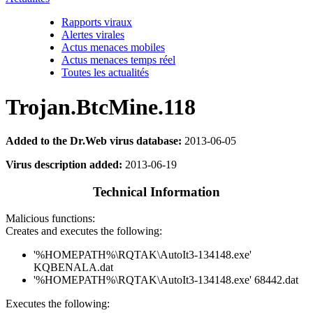
Rapports viraux
Alertes virales
Actus menaces mobiles
Actus menaces temps réel
Toutes les actualités
Trojan.BtcMine.118
Added to the Dr.Web virus database:
2013-06-05
Virus description added:
2013-06-19
Technical Information
Malicious functions:
Creates and executes the following:
'%HOMEPATH%\RQTAK\AutoIt3-134148.exe'
KQBENALA.dat
'%HOMEPATH%\RQTAK\AutoIt3-134148.exe' 68442.dat
Executes the following: