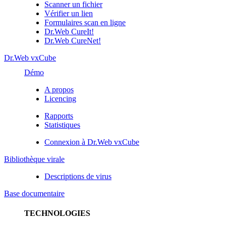
Scanner un fichier
Vérifier un lien
Formulaires scan en ligne
Dr.Web CureIt!
Dr.Web CureNet!
Dr.Web vxCube
Démo
A propos
Licencing
Rapports
Statistiques
Connexion à Dr.Web vxCube
Bibliothèque virale
Descriptions de virus
Base documentaire
TECHNOLOGIES