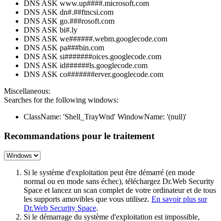
DNS ASK www.up####.microsoft.com
DNS ASK dn#.##ftncsi.com
DNS ASK go.###rosoft.com
DNS ASK bi#.ly
DNS ASK we######.webm.googlecode.com
DNS ASK pa###bin.com
DNS ASK si#######oices.googlecode.com
DNS ASK id######ls.googlecode.com
DNS ASK co#######erver.googlecode.com
Miscellaneous:
Searches for the following windows:
ClassName: 'Shell_TrayWnd' WindowName: '(null)'
Recommandations pour le traitement
Si le système d'exploitation peut être démarré (en mode
normal ou en mode sans échec), téléchargez Dr.Web Security
Space et lancez un scan complet de votre ordinateur et de tous
les supports amovibles que vous utilisez.
En savoir plus sur
Dr.Web Security Space
.
Si le démarrage du système d'exploitation est impossible,