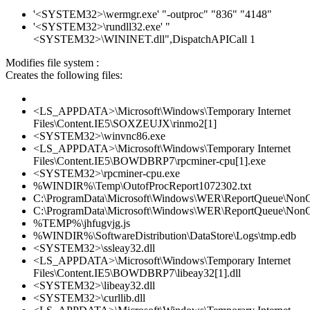
'<SYSTEM32>\wermgr.exe' "-outproc" "836" "4148"
'<SYSTEM32>\rundll32.exe' "
<SYSTEM32>\WININET.dll",DispatchAPICall 1
Modifies file system :
Creates the following files:
<LS_APPDATA>\Microsoft\Windows\Temporary Internet
Files\Content.IE5\SOXZEUJX\rinmo2[1]
<SYSTEM32>\winvnc86.exe
<LS_APPDATA>\Microsoft\Windows\Temporary Internet
Files\Content.IE5\BOWDBRP7\rpcminer-cpu[1].exe
<SYSTEM32>\rpcminer-cpu.exe
%WINDIR%\Temp\OutofProcReport1072302.txt
C:\ProgramData\Microsoft\Windows\WER\ReportQueue\NonC
C:\ProgramData\Microsoft\Windows\WER\ReportQueue\NonCri
%TEMP%\jhfugvjg.js
%WINDIR%\SoftwareDistribution\DataStore\Logs\tmp.edb
<SYSTEM32>\ssleay32.dll
<LS_APPDATA>\Microsoft\Windows\Temporary Internet
Files\Content.IE5\BOWDBRP7\libeay32[1].dll
<SYSTEM32>\libeay32.dll
<SYSTEM32>\curllib.dll