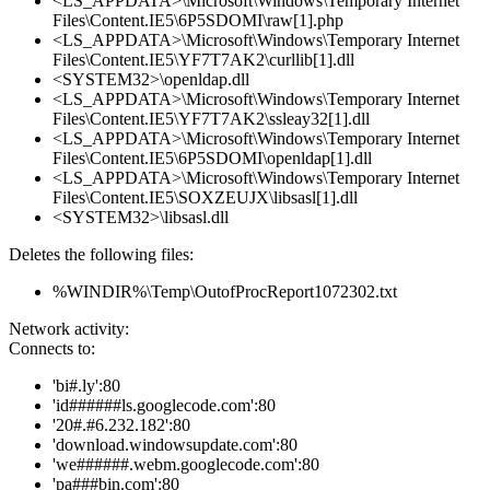
<LS_APPDATA>\Microsoft\Windows\Temporary Internet
Files\Content.IE5\6P5SDOMI\raw[1].php
<LS_APPDATA>\Microsoft\Windows\Temporary Internet
Files\Content.IE5\YF7T7AK2\curllib[1].dll
<SYSTEM32>\openldap.dll
<LS_APPDATA>\Microsoft\Windows\Temporary Internet
Files\Content.IE5\YF7T7AK2\ssleay32[1].dll
<LS_APPDATA>\Microsoft\Windows\Temporary Internet
Files\Content.IE5\6P5SDOMI\openldap[1].dll
<LS_APPDATA>\Microsoft\Windows\Temporary Internet
Files\Content.IE5\SOXZEUJX\libsasl[1].dll
<SYSTEM32>\libsasl.dll
Deletes the following files:
%WINDIR%\Temp\OutofProcReport1072302.txt
Network activity:
Connects to:
'bi#.ly':80
'id######ls.googlecode.com':80
'20#.#6.232.182':80
'download.windowsupdate.com':80
'we######.webm.googlecode.com':80
'pa###bin.com':80