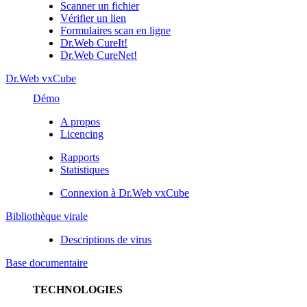
Scanner un fichier
Vérifier un lien
Formulaires scan en ligne
Dr.Web CureIt!
Dr.Web CureNet!
Dr.Web vxCube
Démo
A propos
Licencing
Rapports
Statistiques
Connexion à Dr.Web vxCube
Bibliothèque virale
Descriptions de virus
Base documentaire
TECHNOLOGIES