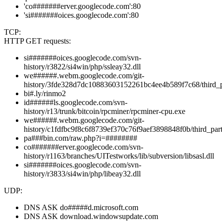
'co#######erver.googlecode.com':80
'si#######oices.googlecode.com':80
TCP:
HTTP GET requests:
si#######oices.googlecode.com/svn-
history/r3822/si4win/php/ssleay32.dll
we######.webm.googlecode.com/git-
history/3fde328d7dc10883603152261bc4ee4b589f7c68/third_par
bi#.ly/rinmo2
id######ls.googlecode.com/svn-
history/r13/trunk/bitcoin/rpcminer/rpcminer-cpu.exe
we######.webm.googlecode.com/git-
history/c1fdfbc9f8c6f8739ef370c76f9aef3898848f0b/third_party/
pa###bin.com/raw.php?i=########
co#######erver.googlecode.com/svn-
history/r1163/branches/UITestworks/lib/subversion/libsasl.dll
si#######oices.googlecode.com/svn-
history/r3833/si4win/php/libeay32.dll
UDP:
DNS ASK do#####d.microsoft.com
DNS ASK download.windowsupdate.com