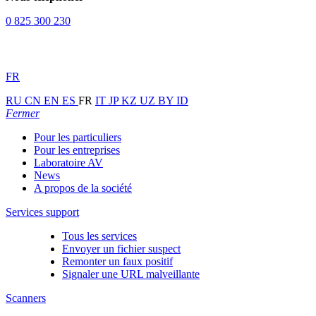
0 825 300 230
FR
RU
CN
EN
ES
FR
IT
JP
KZ
UZ
BY
ID
Fermer
Pour les particuliers
Pour les entreprises
Laboratoire AV
News
A propos de la société
Services support
Tous les services
Envoyer un fichier suspect
Remonter un faux positif
Signaler une URL malveillante
Scanners