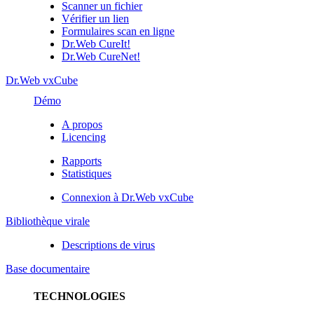
Scanner un fichier
Vérifier un lien
Formulaires scan en ligne
Dr.Web CureIt!
Dr.Web CureNet!
Dr.Web vxCube
Démo
A propos
Licencing
Rapports
Statistiques
Connexion à Dr.Web vxCube
Bibliothèque virale
Descriptions de virus
Base documentaire
TECHNOLOGIES