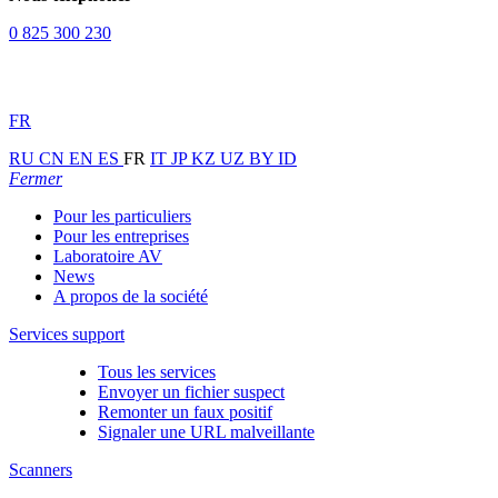
0 825 300 230
FR
RU
CN
EN
ES
FR
IT
JP
KZ
UZ
BY
ID
Fermer
Pour les particuliers
Pour les entreprises
Laboratoire AV
News
A propos de la société
Services support
Tous les services
Envoyer un fichier suspect
Remonter un faux positif
Signaler une URL malveillante
Scanners