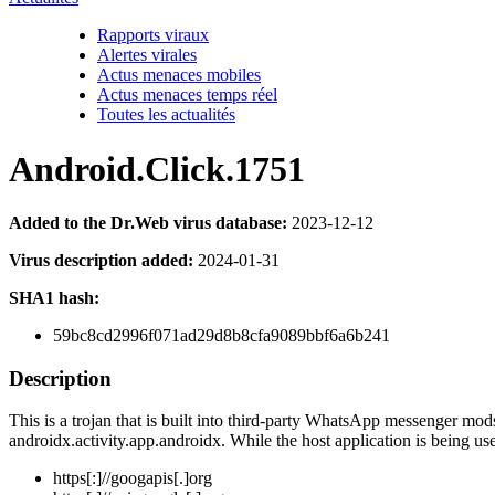
Rapports viraux
Alertes virales
Actus menaces mobiles
Actus menaces temps réel
Toutes les actualités
Android.Click.1751
Added to the Dr.Web virus database:
2023-12-12
Virus description added:
2024-01-31
SHA1 hash:
59bc8cd2996f071ad29d8b8cfa9089bbf6a6b241
Description
This is a trojan that is built into third-party WhatsApp messenger mo
androidx.activity.app.androidx
. While the host application is being us
https[:]//googapis[.]org