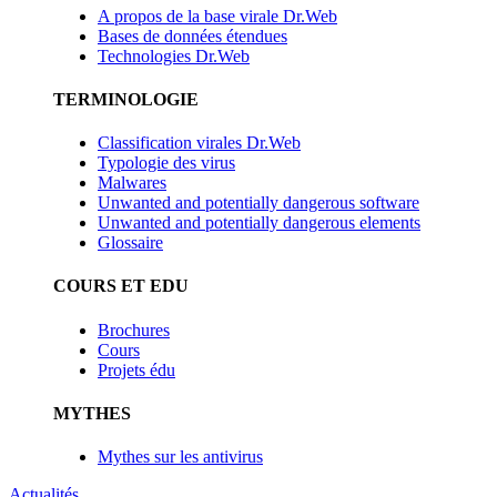
A propos de la base virale Dr.Web
Bases de données étendues
Technologies Dr.Web
TERMINOLOGIE
Classification virales Dr.Web
Typologie des virus
Malwares
Unwanted and potentially dangerous software
Unwanted and potentially dangerous elements
Glossaire
COURS ET EDU
Brochures
Cours
Projets édu
MYTHES
Mythes sur les antivirus
Actualités