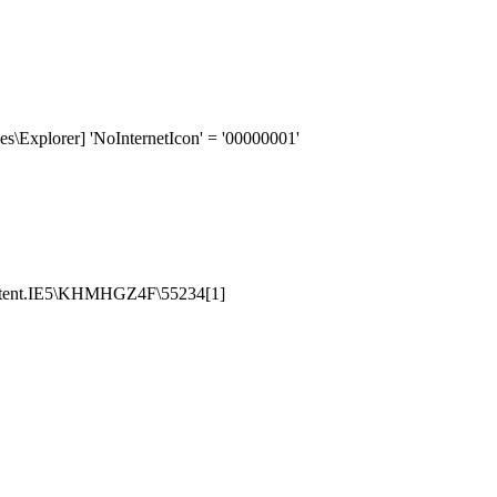
\Explorer] 'NoInternetIcon' = '00000001'
ntent.IE5\KHMHGZ4F\55234[1]