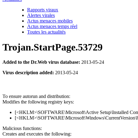
Rapports viraux
Alertes virales
Actus menaces mobiles
Actus menaces temps réel
Toutes les actualités
Trojan.StartPage.53729
Added to the Dr.Web virus database:
2013-05-24
Virus description added:
2013-05-24
To ensure autorun and distribution:
Modifies the following registry keys:
[<HKLM>\SOFTWARE\Microsoft\Active Setup\Installed Co
[<HKLM>\SOFTWARE\Microsoft\Windows\CurrentVersion\R
Malicious functions:
Creates and executes the following: