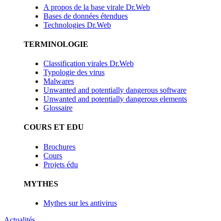
A propos de la base virale Dr.Web
Bases de données étendues
Technologies Dr.Web
TERMINOLOGIE
Classification virales Dr.Web
Typologie des virus
Malwares
Unwanted and potentially dangerous software
Unwanted and potentially dangerous elements
Glossaire
COURS ET EDU
Brochures
Cours
Projets édu
MYTHES
Mythes sur les antivirus
Actualités