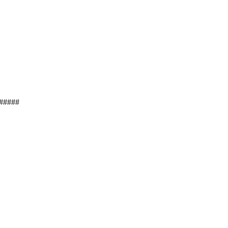
######