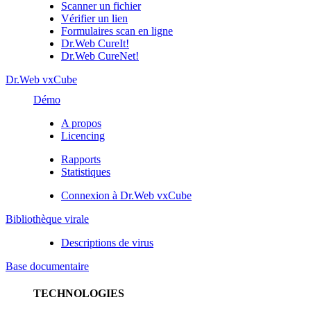
Scanner un fichier
Vérifier un lien
Formulaires scan en ligne
Dr.Web CureIt!
Dr.Web CureNet!
Dr.Web vxCube
Démo
A propos
Licencing
Rapports
Statistiques
Connexion à Dr.Web vxCube
Bibliothèque virale
Descriptions de virus
Base documentaire
TECHNOLOGIES