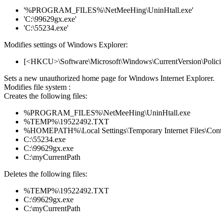
'%PROGRAM_FILES%\NetMeeHing\UninHtall.exe'
'C:\99629gx.exe'
'C:\55234.exe'
Modifies settings of Windows Explorer:
[<HKCU>\Software\Microsoft\Windows\CurrentVersion\Policies
Sets a new unauthorized home page for Windows Internet Explorer.
Modifies file system :
Creates the following files:
%PROGRAM_FILES%\NetMeeHing\UninHtall.exe
%TEMP%\19522492.TXT
%HOMEPATH%\Local Settings\Temporary Internet Files\Co
C:\55234.exe
C:\99629gx.exe
C:\myCurrentPath
Deletes the following files:
%TEMP%\19522492.TXT
C:\99629gx.exe
C:\myCurrentPath