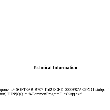
Technical Information
mponents\{SOFT3AB-B707-11d2-9CBD-0000F87A369X}] 'stubpath' =
un] 'IUN¶QQ' = '%CommonProgramFiles%\qq.exe'