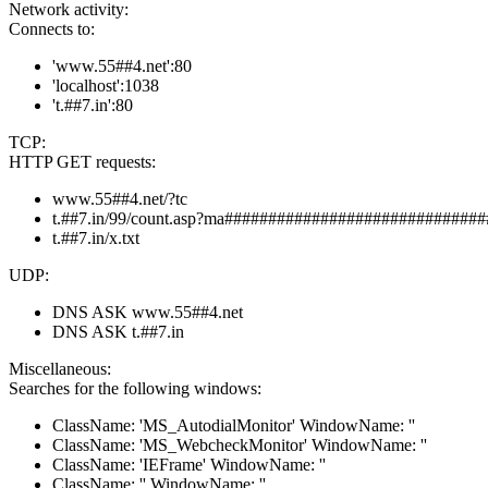
Network activity:
Connects to:
'www.55##4.net':80
'localhost':1038
't.##7.in':80
TCP:
HTTP GET requests:
www.55##4.net/?tc
t.##7.in/99/count.asp?ma#############################
t.##7.in/x.txt
UDP:
DNS ASK www.55##4.net
DNS ASK t.##7.in
Miscellaneous:
Searches for the following windows:
ClassName: 'MS_AutodialMonitor' WindowName: ''
ClassName: 'MS_WebcheckMonitor' WindowName: ''
ClassName: 'IEFrame' WindowName: ''
ClassName: '' WindowName: ''