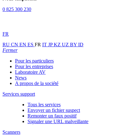
0 825 300 230
FR
RU
CN
EN
ES
FR
IT
JP
KZ
UZ
BY
ID
Fermer
Pour les particuliers
Pour les entreprises
Laboratoire AV
News
A propos de la société
Services support
Tous les services
Envoyer un fichier suspect
Remonter un faux positif
Signaler une URL malveillante
Scanners