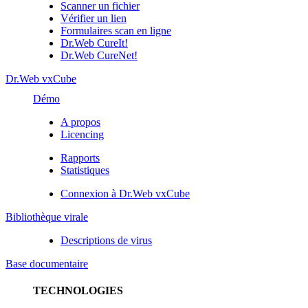
Scanner un fichier
Vérifier un lien
Formulaires scan en ligne
Dr.Web CureIt!
Dr.Web CureNet!
Dr.Web vxCube
Démo
A propos
Licencing
Rapports
Statistiques
Connexion à Dr.Web vxCube
Bibliothèque virale
Descriptions de virus
Base documentaire
TECHNOLOGIES