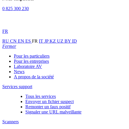
0 825 300 230
FR
RU
CN
EN
ES
FR
IT
JP
KZ
UZ
BY
ID
Fermer
Pour les particuliers
Pour les entreprises
Laboratoire AV
News
A propos de la société
Services support
Tous les services
Envoyer un fichier suspect
Remonter un faux positif
Signaler une URL malveillante
Scanners