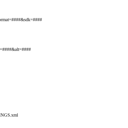
format=####&sdk=####
ey=####&alt=####
TINGS.xml