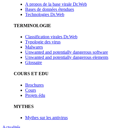
A propos de la base virale Dr.Web
Bases de données étendues
Technologies Dr.Web
TERMINOLOGIE
Classification virales Dr.Web
Typologie des virus
Malwares
Unwanted and potentially dangerous software
Unwanted and potentially dangerous elements
Glossaire
COURS ET EDU
Brochures
Cours
Projets édu
MYTHES
Mythes sur les antivirus
Actualités