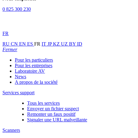
0 825 300 230
FR
RU
CN
EN
ES
FR
IT
JP
KZ
UZ
BY
ID
Fermer
Pour les particuliers
Pour les entreprises
Laboratoire AV
News
A propos de la société
Services support
Tous les services
Envoyer un fichier suspect
Remonter un faux positif
Signaler une URL malveillante
Scanners