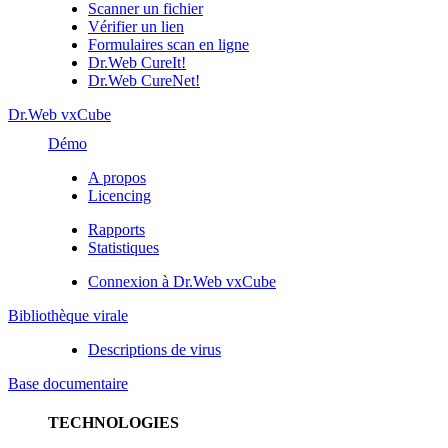
Scanner un fichier
Vérifier un lien
Formulaires scan en ligne
Dr.Web CureIt!
Dr.Web CureNet!
Dr.Web vxCube
Démo
A propos
Licencing
Rapports
Statistiques
Connexion à Dr.Web vxCube
Bibliothèque virale
Descriptions de virus
Base documentaire
TECHNOLOGIES