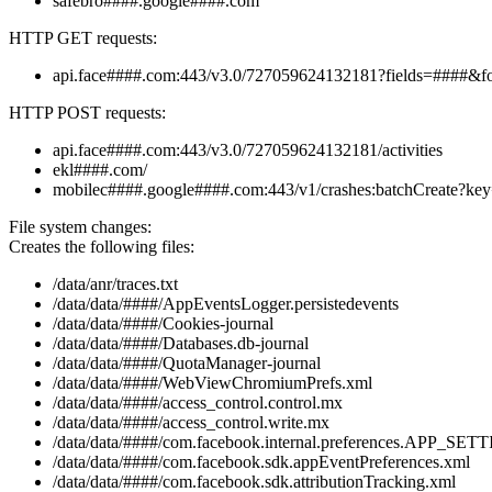
safebro####.google####.com
HTTP GET requests:
api.face####.com:443/v3.0/727059624132181?fields=####&
HTTP POST requests:
api.face####.com:443/v3.0/727059624132181/activities
ekl####.com/
mobilec####.google####.com:443/v1/crashes:batchCreate?k
File system changes:
Creates the following files:
/data/anr/traces.txt
/data/data/####/AppEventsLogger.persistedevents
/data/data/####/Cookies-journal
/data/data/####/Databases.db-journal
/data/data/####/QuotaManager-journal
/data/data/####/WebViewChromiumPrefs.xml
/data/data/####/access_control.control.mx
/data/data/####/access_control.write.mx
/data/data/####/com.facebook.internal.preferences.APP_SET
/data/data/####/com.facebook.sdk.appEventPreferences.xml
/data/data/####/com.facebook.sdk.attributionTracking.xml