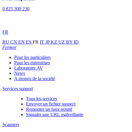
0 825 300 230
FR
RU
CN
EN
ES
FR
IT
JP
KZ
UZ
BY
ID
Fermer
Pour les particuliers
Pour les entreprises
Laboratoire AV
News
A propos de la société
Services support
Tous les services
Envoyer un fichier suspect
Remonter un faux positif
Signaler une URL malveillante
Scanners