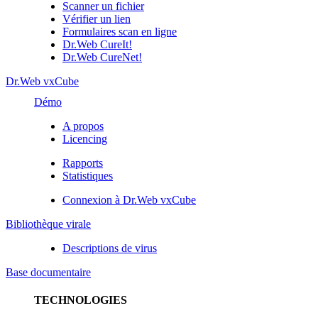
Scanner un fichier
Vérifier un lien
Formulaires scan en ligne
Dr.Web CureIt!
Dr.Web CureNet!
Dr.Web vxCube
Démo
A propos
Licencing
Rapports
Statistiques
Connexion à Dr.Web vxCube
Bibliothèque virale
Descriptions de virus
Base documentaire
TECHNOLOGIES