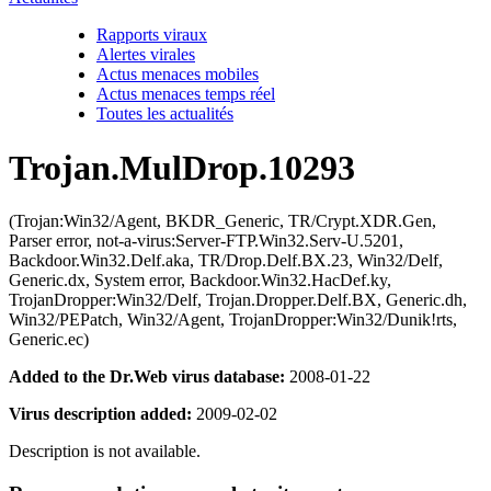
Rapports viraux
Alertes virales
Actus menaces mobiles
Actus menaces temps réel
Toutes les actualités
Trojan.MulDrop.10293
(Trojan:Win32/Agent, BKDR_Generic, TR/Crypt.XDR.Gen,
Parser error, not-a-virus:Server-FTP.Win32.Serv-U.5201,
Backdoor.Win32.Delf.aka, TR/Drop.Delf.BX.23, Win32/Delf,
Generic.dx, System error, Backdoor.Win32.HacDef.ky,
TrojanDropper:Win32/Delf, Trojan.Dropper.Delf.BX, Generic.dh,
Win32/PEPatch, Win32/Agent, TrojanDropper:Win32/Dunik!rts,
Generic.ec)
Added to the Dr.Web virus database:
2008-01-22
Virus description added:
2009-02-02
Description is not available.