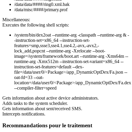
/data/data/####/ring0.xml.bak
/data/misc/####/primary.prof
Miscellaneous:
Executes the following shell scripts:
/system/bin/dex2oat --runtime-arg -classpath --runtime-arg & -
-instruction-set=x86_64 --instruction-set-
features=smp,ssse3,sse4.1,sse4.2,-avx,-avx2,-
lock_add,popcnt --runtime-arg -Xrelocate --boot-
image=/system/framework/boot.art --runtime-arg -Xms64m --
runtime-arg -Xmx512m --instruction-set-variant=x86_64 --
instruction-set-features=default --dex-
file=/data/user/0/<Package>/app_DynamicOptDex/Fa.json --
oat-fd=33 --oat-
location=/data/user/0/<Package>/app_DynamicOptDex/Fa.dex
--compiler-filter=speed
Gets information about active device administrators.
Adds tasks to the system scheduler.
Gets information about sent/received SMS.
Intercepts notifications.
Recommandations pour le traitement