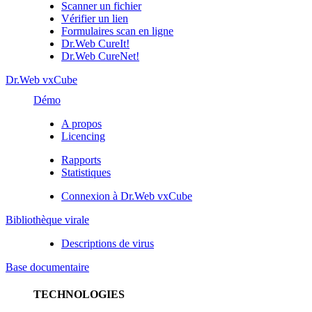
Scanner un fichier
Vérifier un lien
Formulaires scan en ligne
Dr.Web CureIt!
Dr.Web CureNet!
Dr.Web vxCube
Démo
A propos
Licencing
Rapports
Statistiques
Connexion à Dr.Web vxCube
Bibliothèque virale
Descriptions de virus
Base documentaire
TECHNOLOGIES