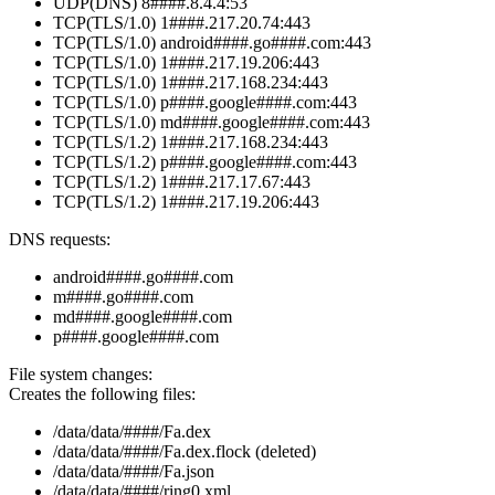
UDP(DNS) 8####.8.4.4:53
TCP(TLS/1.0) 1####.217.20.74:443
TCP(TLS/1.0) android####.go####.com:443
TCP(TLS/1.0) 1####.217.19.206:443
TCP(TLS/1.0) 1####.217.168.234:443
TCP(TLS/1.0) p####.google####.com:443
TCP(TLS/1.0) md####.google####.com:443
TCP(TLS/1.2) 1####.217.168.234:443
TCP(TLS/1.2) p####.google####.com:443
TCP(TLS/1.2) 1####.217.17.67:443
TCP(TLS/1.2) 1####.217.19.206:443
DNS requests:
android####.go####.com
m####.go####.com
md####.google####.com
p####.google####.com
File system changes:
Creates the following files:
/data/data/####/Fa.dex
/data/data/####/Fa.dex.flock (deleted)
/data/data/####/Fa.json
/data/data/####/ring0.xml