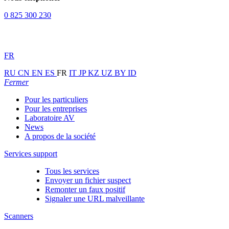
0 825 300 230
FR
RU
CN
EN
ES
FR
IT
JP
KZ
UZ
BY
ID
Fermer
Pour les particuliers
Pour les entreprises
Laboratoire AV
News
A propos de la société
Services support
Tous les services
Envoyer un fichier suspect
Remonter un faux positif
Signaler une URL malveillante
Scanners