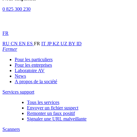
0 825 300 230
FR
RU
CN
EN
ES
FR
IT
JP
KZ
UZ
BY
ID
Fermer
Pour les particuliers
Pour les entreprises
Laboratoire AV
News
A propos de la société
Services support
Tous les services
Envoyer un fichier suspect
Remonter un faux positif
Signaler une URL malveillante
Scanners