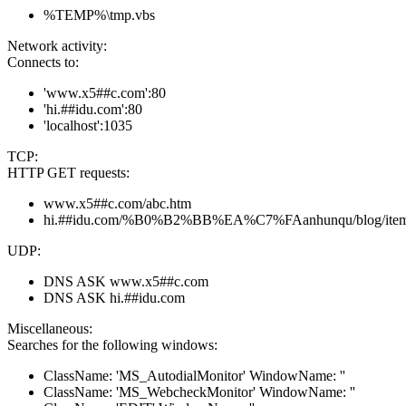
%TEMP%\tmp.vbs
Network activity:
Connects to:
'www.x5##c.com':80
'hi.##idu.com':80
'localhost':1035
TCP:
HTTP GET requests:
www.x5##c.com/abc.htm
hi.##idu.com/%B0%B2%BB%EA%C7%FAanhunqu/blog/item/3
UDP:
DNS ASK www.x5##c.com
DNS ASK hi.##idu.com
Miscellaneous:
Searches for the following windows:
ClassName: 'MS_AutodialMonitor' WindowName: ''
ClassName: 'MS_WebcheckMonitor' WindowName: ''