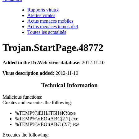
Rapports viraux
Alertes virales
Actus menaces mobiles
Actus menaces temps réel
Toutes les actualités
Trojan.StartPage.48772
Added to the Dr.Web virus database:
2012-11-10
Virus description added:
2012-11-10
Technical Information
Malicious functions:
Creates and executes the following:
%TEMP%\їЁНЫТБНёКУ.exe
%TEMP%\мЕОиABC(2.7).exe
%TEMP%\мЕОиABC (2.7).exe
Executes the following: