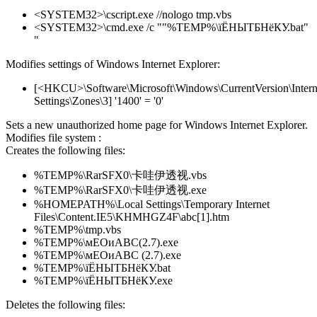
<SYSTEM32>\cscript.exe //nologo tmp.vbs
<SYSTEM32>\cmd.exe /c ""%TEMP%\їЁНЫТБНёКУ.bat"
"
Modifies settings of Windows Internet Explorer:
[<HKCU>\Software\Microsoft\Windows\CurrentVersion\Intern
Settings\Zones\3] '1400' = '0'
Sets a new unauthorized home page for Windows Internet Explorer.
Modifies file system :
Creates the following files:
%TEMP%\RarSFX0\卡哇伊透视.vbs
%TEMP%\RarSFX0\卡哇伊透视.exe
%HOMEPATH%\Local Settings\Temporary Internet
Files\Content.IE5\KHMHGZ4F\abc[1].htm
%TEMP%\tmp.vbs
%TEMP%\мЕОиABC(2.7).exe
%TEMP%\мЕОиABC (2.7).exe
%TEMP%\їЁНЫТБНёКУ.bat
%TEMP%\їЁНЫТБНёКУ.exe
Deletes the following files: