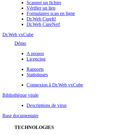
Scanner un fichier
Vérifier un lien
Formulaires scan en ligne
Dr.Web CureIt!
Dr.Web CureNet!
Dr.Web vxCube
Démo
A propos
Licencing
Rapports
Statistiques
Connexion à Dr.Web vxCube
Bibliothèque virale
Descriptions de virus
Base documentaire
TECHNOLOGIES