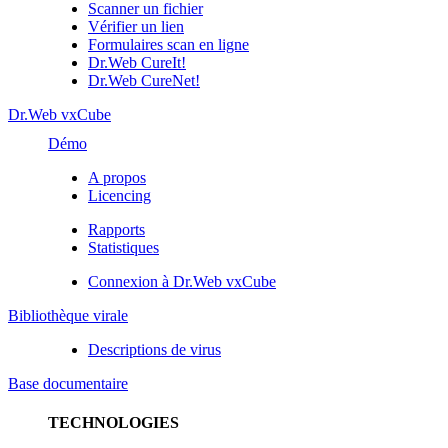
Scanner un fichier
Vérifier un lien
Formulaires scan en ligne
Dr.Web CureIt!
Dr.Web CureNet!
Dr.Web vxCube
Démo
A propos
Licencing
Rapports
Statistiques
Connexion à Dr.Web vxCube
Bibliothèque virale
Descriptions de virus
Base documentaire
TECHNOLOGIES