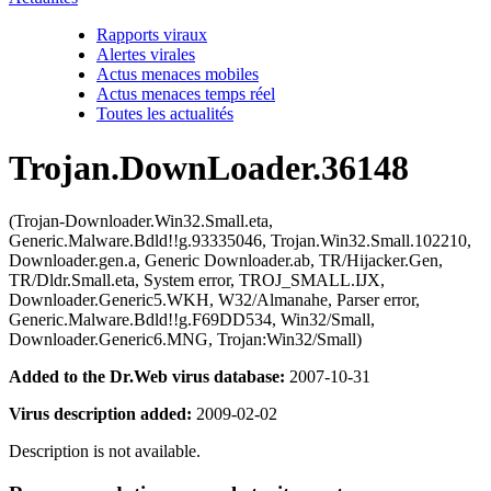
Rapports viraux
Alertes virales
Actus menaces mobiles
Actus menaces temps réel
Toutes les actualités
Trojan.DownLoader.36148
(Trojan-Downloader.Win32.Small.eta,
Generic.Malware.Bdld!!g.93335046, Trojan.Win32.Small.102210,
Downloader.gen.a, Generic Downloader.ab, TR/Hijacker.Gen,
TR/Dldr.Small.eta, System error, TROJ_SMALL.IJX,
Downloader.Generic5.WKH, W32/Almanahe, Parser error,
Generic.Malware.Bdld!!g.F69DD534, Win32/Small,
Downloader.Generic6.MNG, Trojan:Win32/Small)
Added to the Dr.Web virus database:
2007-10-31
Virus description added:
2009-02-02
Description is not available.