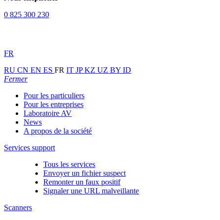
0 825 300 230
FR
RU
CN
EN
ES
FR
IT
JP
KZ
UZ
BY
ID
Fermer
Pour les particuliers
Pour les entreprises
Laboratoire AV
News
A propos de la société
Services support
Tous les services
Envoyer un fichier suspect
Remonter un faux positif
Signaler une URL malveillante
Scanners