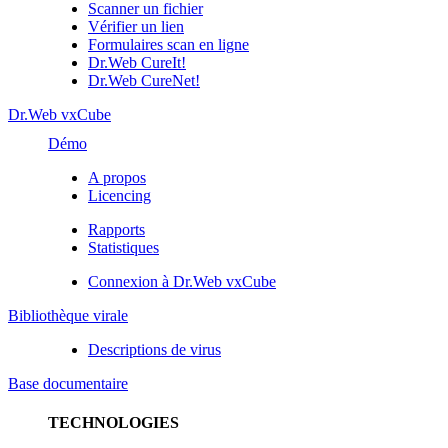
Scanner un fichier
Vérifier un lien
Formulaires scan en ligne
Dr.Web CureIt!
Dr.Web CureNet!
Dr.Web vxCube
Démo
A propos
Licencing
Rapports
Statistiques
Connexion à Dr.Web vxCube
Bibliothèque virale
Descriptions de virus
Base documentaire
TECHNOLOGIES