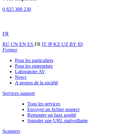
0 825 300 230
FR
RU
CN
EN
ES
FR
IT
JP
KZ
UZ
BY
ID
Fermer
Pour les particuliers
Pour les entreprises
Laboratoire AV
News
A propos de la société
Services support
Tous les services
Envoyer un fichier suspect
Remonter un faux positif
Signaler une URL malveillante
Scanners