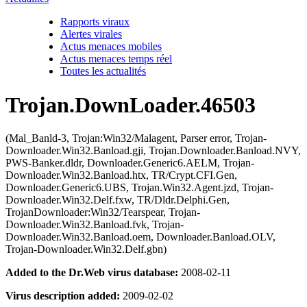
Rapports viraux
Alertes virales
Actus menaces mobiles
Actus menaces temps réel
Toutes les actualités
Trojan.DownLoader.46503
(Mal_Banld-3, Trojan:Win32/Malagent, Parser error, Trojan-
Downloader.Win32.Banload.gji, Trojan.Downloader.Banload.NVY,
PWS-Banker.dldr, Downloader.Generic6.AELM, Trojan-
Downloader.Win32.Banload.htx, TR/Crypt.CFI.Gen,
Downloader.Generic6.UBS, Trojan.Win32.Agent.jzd, Trojan-
Downloader.Win32.Delf.fxw, TR/Dldr.Delphi.Gen,
TrojanDownloader:Win32/Tearspear, Trojan-
Downloader.Win32.Banload.fvk, Trojan-
Downloader.Win32.Banload.oem, Downloader.Banload.OLV,
Trojan-Downloader.Win32.Delf.gbn)
Added to the Dr.Web virus database:
2008-02-11
Virus description added:
2009-02-02