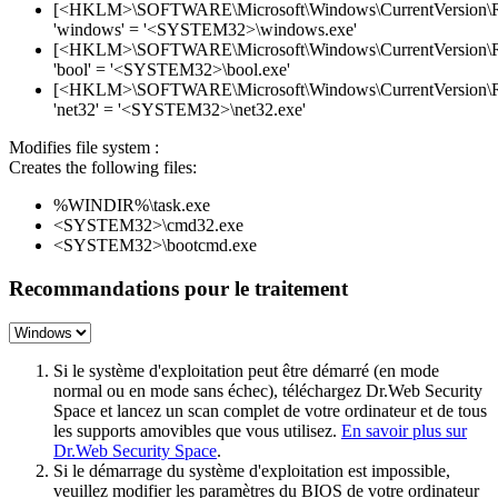
[<HKLM>\SOFTWARE\Microsoft\Windows\CurrentVersion\
'windows' = '<SYSTEM32>\windows.exe'
[<HKLM>\SOFTWARE\Microsoft\Windows\CurrentVersion\
'bool' = '<SYSTEM32>\bool.exe'
[<HKLM>\SOFTWARE\Microsoft\Windows\CurrentVersion\
'net32' = '<SYSTEM32>\net32.exe'
Modifies file system :
Creates the following files:
%WINDIR%\task.exe
<SYSTEM32>\cmd32.exe
<SYSTEM32>\bootcmd.exe
Recommandations pour le traitement
Si le système d'exploitation peut être démarré (en mode
normal ou en mode sans échec), téléchargez Dr.Web Security
Space et lancez un scan complet de votre ordinateur et de tous
les supports amovibles que vous utilisez.
En savoir plus sur
Dr.Web Security Space
.
Si le démarrage du système d'exploitation est impossible,
veuillez modifier les paramètres du BIOS de votre ordinateur