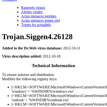
Rapports viraux
Alertes virales
Actus menaces mobiles
Actus menaces temps réel
Toutes les actualités
Trojan.Siggen4.26128
Added to the Dr.Web virus database:
2012-10-11
Virus description added:
2012-10-18
Technical Information
To ensure autorun and distribution:
Modifies the following registry keys:
[<HKLM>\SOFTWARE\Microsoft\Windows\CurrentVersion\
'windows' = '%WINDIR%\windows.exe'
[<HKLM>\SOFTWARE\Microsoft\Windows\CurrentVersion\
'outlook' = '%WINDIR%\outlook.exe'
[<HKLM>\SOFTWARE\Microsoft\Windows\CurrentVersion\