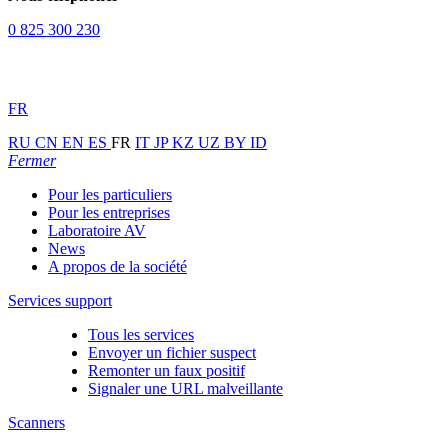
0 825 300 230
FR
RU
CN
EN
ES
FR
IT
JP
KZ
UZ
BY
ID
Fermer
Pour les particuliers
Pour les entreprises
Laboratoire AV
News
A propos de la société
Services support
Tous les services
Envoyer un fichier suspect
Remonter un faux positif
Signaler une URL malveillante
Scanners