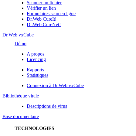
Scanner un fichier
Vérifier un lien
Formulaires scan en ligne
Dr.Web CureIt!
Dr.Web CureNet!
Dr.Web vxCube
Démo
A propos
Licencing
Rapports
Statistiques
Connexion à Dr.Web vxCube
Bibliothèque virale
Descriptions de virus
Base documentaire
TECHNOLOGIES