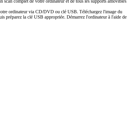
n scan complet de votre ordinateur et de tous les supports amovibles
er votre ordinateur via CD/DVD ou clé USB. Téléchargez l'image du
is préparez la clé USB appropriée. Démarrez l'ordinateur à l'aide de