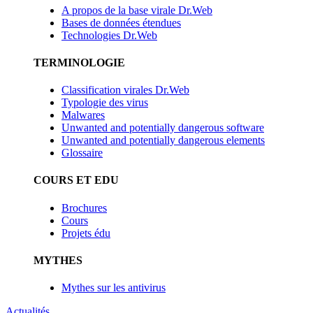
A propos de la base virale Dr.Web
Bases de données étendues
Technologies Dr.Web
TERMINOLOGIE
Classification virales Dr.Web
Typologie des virus
Malwares
Unwanted and potentially dangerous software
Unwanted and potentially dangerous elements
Glossaire
COURS ET EDU
Brochures
Cours
Projets édu
MYTHES
Mythes sur les antivirus
Actualités