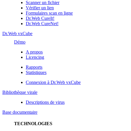
Scanner un fichier
Vérifier un lien
Formulaires scan en ligne
Dr.Web CureIt!
Dr.Web CureNet!
Dr.Web vxCube
Démo
A propos
Licencing
Rapports
Statistiques
Connexion à Dr.Web vxCube
Bibliothèque virale
Descriptions de virus
Base documentaire
TECHNOLOGIES