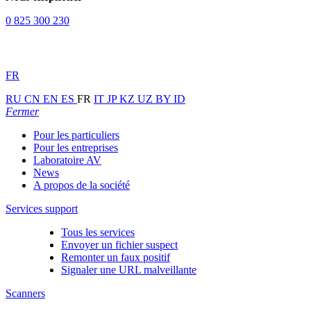
0 825 300 230
FR
RU
CN
EN
ES
FR
IT
JP
KZ
UZ
BY
ID
Fermer
Pour les particuliers
Pour les entreprises
Laboratoire AV
News
A propos de la société
Services support
Tous les services
Envoyer un fichier suspect
Remonter un faux positif
Signaler une URL malveillante
Scanners