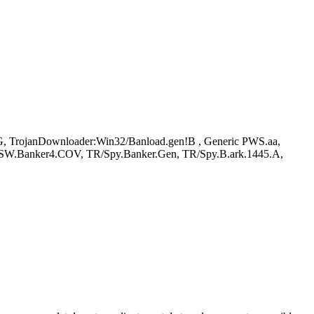
.G, TrojanDownloader:Win32/Banload.gen!B , Generic PWS.aa,
SW.Banker4.COV, TR/Spy.Banker.Gen, TR/Spy.B.ark.1445.A,