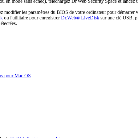
 ou en mode sans échec), téléchargez Dr.Web Security Space et lancez u
illez modifier les paramètres du BIOS de votre ordinateur pour démarr
sk
ou l'utilitaire pour enregistrer
Dr.Web® LiveDisk
sur une clé USB, pu
détectées.
us pour Mac OS
.