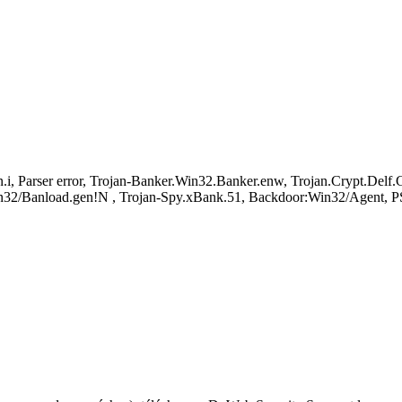
, Parser error, Trojan-Banker.Win32.Banker.enw, Trojan.Crypt.Delf
/Banload.gen!N , Trojan-Spy.xBank.51, Backdoor:Win32/Agent, P