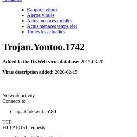
Rapports viraux
Alertes virales
Actus menaces mobiles
Actus menaces temps réel
Toutes les actualités
Trojan.Yontoo.1742
Added to the Dr.Web virus database:
2015-03-20
Virus description added:
2020-02-15
Network activity
Connects to
'ap#.##nkswift.co':80
TCP
HTTP POST requests