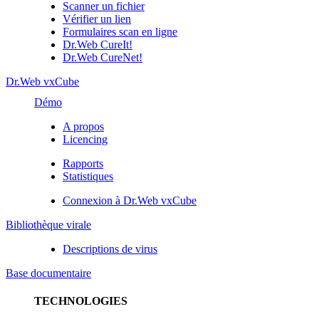
Scanner un fichier
Vérifier un lien
Formulaires scan en ligne
Dr.Web CureIt!
Dr.Web CureNet!
Dr.Web vxCube
Démo
A propos
Licencing
Rapports
Statistiques
Connexion à Dr.Web vxCube
Bibliothèque virale
Descriptions de virus
Base documentaire
TECHNOLOGIES