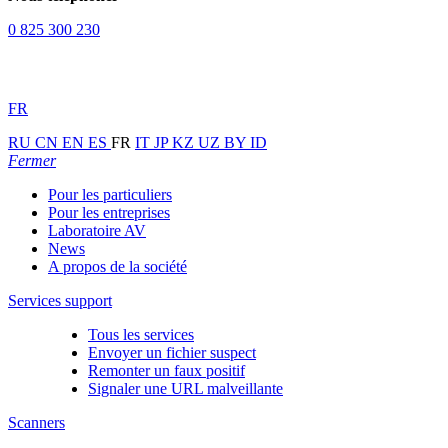
0 825 300 230
FR
RU
CN
EN
ES
FR
IT
JP
KZ
UZ
BY
ID
Fermer
Pour les particuliers
Pour les entreprises
Laboratoire AV
News
A propos de la société
Services support
Tous les services
Envoyer un fichier suspect
Remonter un faux positif
Signaler une URL malveillante
Scanners