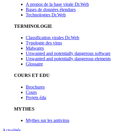
A propos de la base virale Dr.Web
Bases de données étendues
Technologies Dr.Web
TERMINOLOGIE
Classification virales Dr.Web
Typologie des virus
Malwares
Unwanted and potentially dangerous software
Unwanted and potentially dangerous elements
Glossaire
COURS ET EDU
Brochures
Cours
Projets édu
MYTHES
Mythes sur les antivirus
Actualités