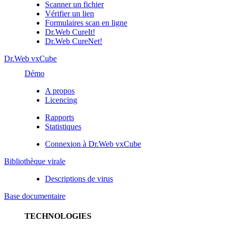
Scanner un fichier
Vérifier un lien
Formulaires scan en ligne
Dr.Web CureIt!
Dr.Web CureNet!
Dr.Web vxCube
Démo
A propos
Licencing
Rapports
Statistiques
Connexion à Dr.Web vxCube
Bibliothèque virale
Descriptions de virus
Base documentaire
TECHNOLOGIES