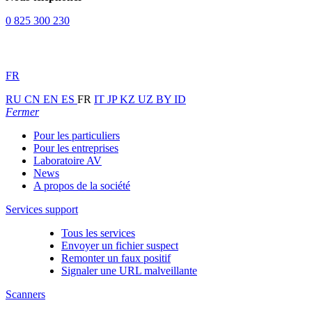
0 825 300 230
FR
RU
CN
EN
ES
FR
IT
JP
KZ
UZ
BY
ID
Fermer
Pour les particuliers
Pour les entreprises
Laboratoire AV
News
A propos de la société
Services support
Tous les services
Envoyer un fichier suspect
Remonter un faux positif
Signaler une URL malveillante
Scanners