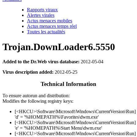
Rapports viraux
Alertes virales
Actus menaces mobiles
Actus menaces temps réel
Toutes les actualités
Trojan.DownLoader6.5550
Added to the Dr.Web virus database:
2012-05-04
Virus description added:
2012-05-25
Technical Information
To ensure autorun and distribution:
Modifies the following registry keys:
[<HKCU>\Software\Microsoft\Windows\CurrentVersion\Run]
'd' = '%HOMEPATH%\Favorites\dwm.exe'
[<HKCU>\Software\Microsoft\Windows\CurrentVersion\Run]
'e' = '%HOMEPATH%\Start Menu\dwm.exe'
[<HKCU>\Software\Microsoft\Windows\CurrentVersion\Run]