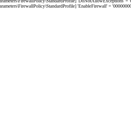
eters\FirewallPolicy\StandardProfile] 'DoNotAllowExceptions' = 
ters\FirewallPolicy\StandardProfile] 'EnableFirewall' = '00000000