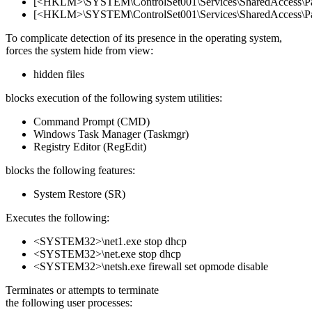
[<HKLM>\SYSTEM\ControlSet001\Services\SharedAccess\Param
[<HKLM>\SYSTEM\ControlSet001\Services\SharedAccess\Parame
To complicate detection of its presence in the operating system,
forces the system hide from view:
hidden files
blocks execution of the following system utilities:
Command Prompt (CMD)
Windows Task Manager (Taskmgr)
Registry Editor (RegEdit)
blocks the following features:
System Restore (SR)
Executes the following:
<SYSTEM32>\net1.exe stop dhcp
<SYSTEM32>\net.exe stop dhcp
<SYSTEM32>\netsh.exe firewall set opmode disable
Terminates or attempts to terminate
the following user processes: