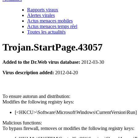
Rapports viraux
Alertes virales
Actus menaces mobiles
Actus menaces temps réel
Toutes les actualités
Trojan.StartPage.43057
Added to the Dr.Web virus database:
2012-03-30
Virus description added:
2012-04-20
To ensure autorun and distribution:
Modifies the following registry keys:
[<HKCU>\Software\Microsoft\Windows\CurrentVersion\Run] 'Tro
Malicious functions:
To bypass firewall, removes or modifies the following registry keys: