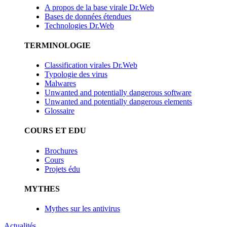
A propos de la base virale Dr.Web
Bases de données étendues
Technologies Dr.Web
TERMINOLOGIE
Classification virales Dr.Web
Typologie des virus
Malwares
Unwanted and potentially dangerous software
Unwanted and potentially dangerous elements
Glossaire
COURS ET EDU
Brochures
Cours
Projets édu
MYTHES
Mythes sur les antivirus
Actualités