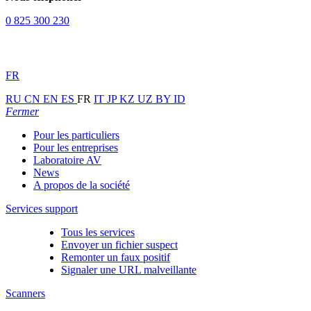
0 825 300 230
FR
RU
CN
EN
ES
FR
IT
JP
KZ
UZ
BY
ID
Fermer
Pour les particuliers
Pour les entreprises
Laboratoire AV
News
A propos de la société
Services support
Tous les services
Envoyer un fichier suspect
Remonter un faux positif
Signaler une URL malveillante
Scanners