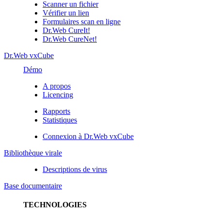
Scanner un fichier
Vérifier un lien
Formulaires scan en ligne
Dr.Web CureIt!
Dr.Web CureNet!
Dr.Web vxCube
Démo
A propos
Licencing
Rapports
Statistiques
Connexion à Dr.Web vxCube
Bibliothèque virale
Descriptions de virus
Base documentaire
TECHNOLOGIES