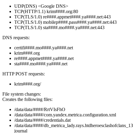
UDP(DNS) <Google DNS>
TCP(HTTP/1.1) krim####.org:80
TCP(TLS/1.0) re####.appmet####.ya####.net:443
TCP(TLS/1.0) mobilep####.pass####.ya####.net:443
TCP(TLS/1.0) sta####.mo####.ya####.net:443
DNS requests:
certifi####.mo####.ya####.net
krim####.org
re####.appmet####.ya####.net
sta####.mo####.ya####.net
HTTP POST requests:
krim####.org/
File system changes:
Creates the following files:
/data/data/####/RrtVIsFhO
/data/data/####/com.yandex.metrica.configuration.xml
/data/data/####/credentials.dat
/data/data/####/db_metrica_lady.rays.htdheroesclashofclans_13
journal