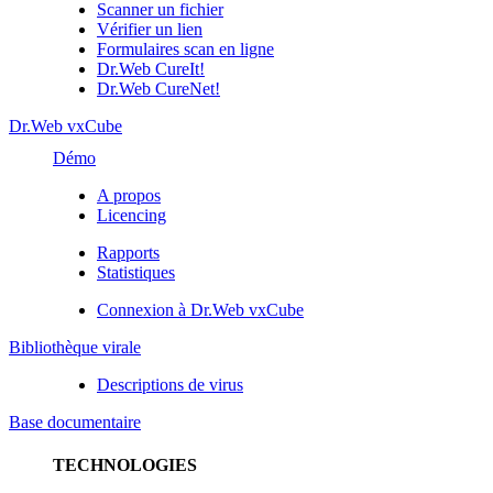
Scanner un fichier
Vérifier un lien
Formulaires scan en ligne
Dr.Web CureIt!
Dr.Web CureNet!
Dr.Web vxCube
Démo
A propos
Licencing
Rapports
Statistiques
Connexion à Dr.Web vxCube
Bibliothèque virale
Descriptions de virus
Base documentaire
TECHNOLOGIES