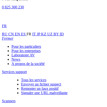
0 825 300 230
FR
RU
CN
EN
ES
FR
IT
JP
KZ
UZ
BY
ID
Fermer
Pour les particuliers
Pour les entreprises
Laboratoire AV
News
A propos de la société
Services support
Tous les services
Envoyer un fichier suspect
Remonter un faux positif
Signaler une URL malveillante
Scanners