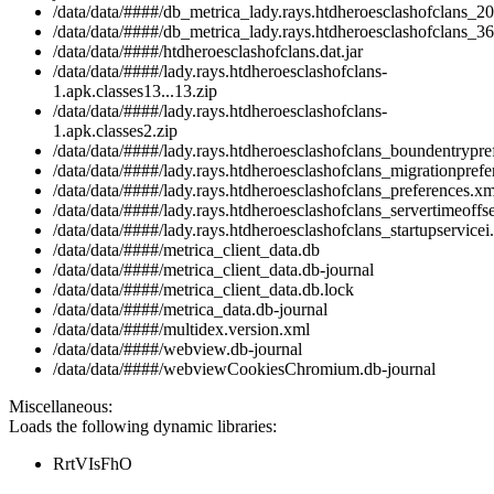
/data/data/####/db_metrica_lady.rays.htdheroesclashofclans_20
/data/data/####/db_metrica_lady.rays.htdheroesclashofclans_36
/data/data/####/htdheroesclashofclans.dat.jar
/data/data/####/lady.rays.htdheroesclashofclans-
1.apk.classes13...13.zip
/data/data/####/lady.rays.htdheroesclashofclans-
1.apk.classes2.zip
/data/data/####/lady.rays.htdheroesclashofclans_boundentrypre
/data/data/####/lady.rays.htdheroesclashofclans_migrationpref
/data/data/####/lady.rays.htdheroesclashofclans_preferences.xm
/data/data/####/lady.rays.htdheroesclashofclans_servertimeoffs
/data/data/####/lady.rays.htdheroesclashofclans_startupservicei.
/data/data/####/metrica_client_data.db
/data/data/####/metrica_client_data.db-journal
/data/data/####/metrica_client_data.db.lock
/data/data/####/metrica_data.db-journal
/data/data/####/multidex.version.xml
/data/data/####/webview.db-journal
/data/data/####/webviewCookiesChromium.db-journal
Miscellaneous:
Loads the following dynamic libraries:
RrtVIsFhO