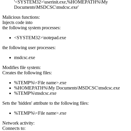
'<SYSTEM32>\userinit.exe,%HOMEPATH%\My
Documents\MSDCSC\msdcsc.exe'
Malicious functions:
Injects code into
the following system processes:
<SYSTEM32>\notepad.exe
the following user processes:
msdcsc.exe
Modifies file system:
Creates the following files:
%TEMP%\<File name>.exe
%HOMEPATH%\My Documents\MSDCSC\msdcsc.exe
%TEMP%\msdcsc.exe
Sets the 'hidden' attribute to the following files:
%TEMP%\<File name>.exe
Network activity:
Connects to: