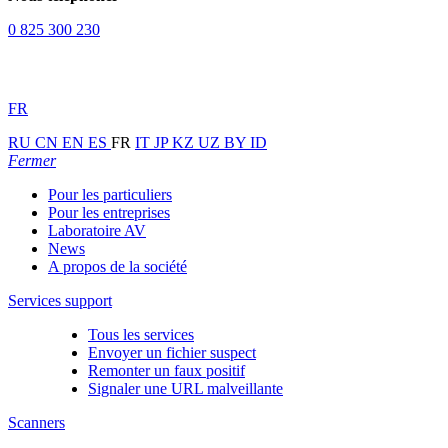
0 825 300 230
FR
RU
CN
EN
ES
FR
IT
JP
KZ
UZ
BY
ID
Fermer
Pour les particuliers
Pour les entreprises
Laboratoire AV
News
A propos de la société
Services support
Tous les services
Envoyer un fichier suspect
Remonter un faux positif
Signaler une URL malveillante
Scanners