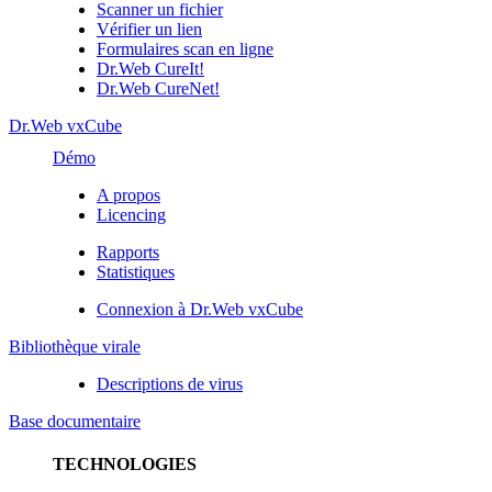
Scanner un fichier
Vérifier un lien
Formulaires scan en ligne
Dr.Web CureIt!
Dr.Web CureNet!
Dr.Web vxCube
Démo
A propos
Licencing
Rapports
Statistiques
Connexion à Dr.Web vxCube
Bibliothèque virale
Descriptions de virus
Base documentaire
TECHNOLOGIES