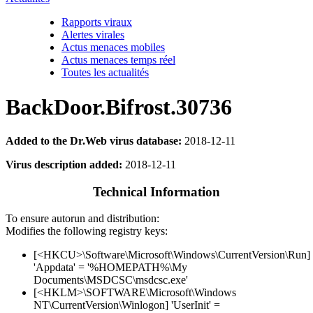
Rapports viraux
Alertes virales
Actus menaces mobiles
Actus menaces temps réel
Toutes les actualités
BackDoor.Bifrost.30736
Added to the Dr.Web virus database:
2018-12-11
Virus description added:
2018-12-11
Technical Information
To ensure autorun and distribution:
Modifies the following registry keys:
[<HKCU>\Software\Microsoft\Windows\CurrentVersion\Run]
'Appdata' = '%HOMEPATH%\My
Documents\MSDCSC\msdcsc.exe'
[<HKLM>\SOFTWARE\Microsoft\Windows
NT\CurrentVersion\Winlogon] 'UserInit' =