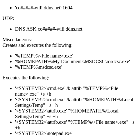
'co#####-wifi.ddns.net':1604
UDP:
DNS ASK co#####-wifi.ddns.net
Miscellaneous:
Creates and executes the following:
'%TEMP%\<File name>.exe'
'%HOMEPATH%\My Documents\MSDCSC\msdcsc.exe'
'%TEMP%\msdcsc.exe'
Executes the following:
'<SYSTEM32>\cmd.exe' /k attrib "%TEMP%\<File
name>.exe" +s +h
'<SYSTEM32>\cmd.exe' /k attrib "%HOMEPATH%\Local
Settings\Temp" +s +h
'<SYSTEM32>\attrib.exe' "%HOMEPATH%\Local
Settings\Temp" +s +h
'<SYSTEM32>\attrib.exe' "%TEMP%\<File name>.exe" +s
+h
'<SYSTEM32>\notepad.exe'