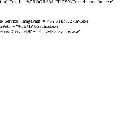
n] 'Email' = '%PROGRAM_FILES%/Email/Internet/run.exe'
 Service] 'ImagePath' = '<SYSTEM32>\nw.exe'
ePath' = '%TEMP%\svchost.exe'
rs] 'ServiceDll' = '%TEMP%\svchost.exe'