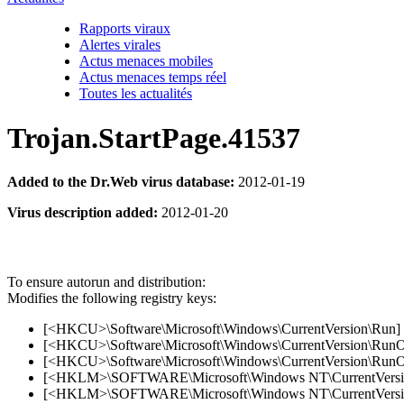
Rapports viraux
Alertes virales
Actus menaces mobiles
Actus menaces temps réel
Toutes les actualités
Trojan.StartPage.41537
Added to the Dr.Web virus database:
2012-01-19
Virus description added:
2012-01-20
To ensure autorun and distribution:
Modifies the following registry keys:
[<HKCU>\Software\Microsoft\Windows\CurrentVersion\Run]
[<HKCU>\Software\Microsoft\Windows\CurrentVersion\RunOnc
[<HKCU>\Software\Microsoft\Windows\CurrentVersion\RunOn
[<HKLM>\SOFTWARE\Microsoft\Windows NT\CurrentVersion\
[<HKLM>\SOFTWARE\Microsoft\Windows NT\CurrentVersion\