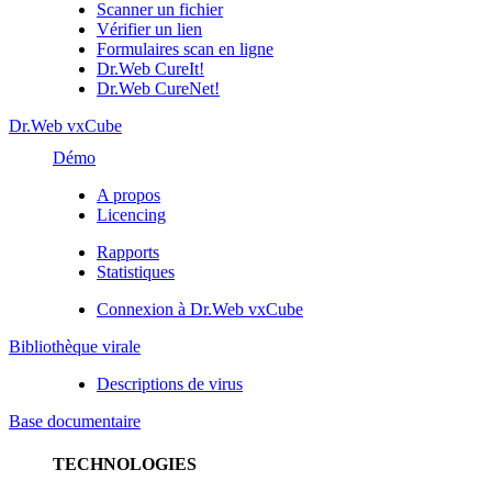
Scanner un fichier
Vérifier un lien
Formulaires scan en ligne
Dr.Web CureIt!
Dr.Web CureNet!
Dr.Web vxCube
Démo
A propos
Licencing
Rapports
Statistiques
Connexion à Dr.Web vxCube
Bibliothèque virale
Descriptions de virus
Base documentaire
TECHNOLOGIES