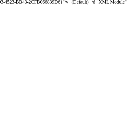
103-4523-BB43-2CFB066839D6}"/v "(Default)" /d "XML Module"