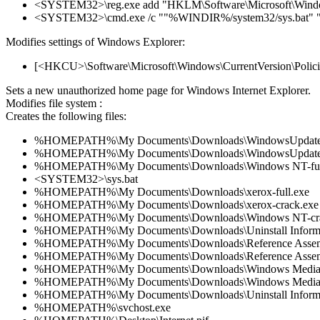
<SYSTEM32>\reg.exe add "HKLM\Software\Microsoft\Windo
<SYSTEM32>\cmd.exe /c ""%WINDIR%/system32/sys.bat" 
Modifies settings of Windows Explorer:
[<HKCU>\Software\Microsoft\Windows\CurrentVersion\Policies
Sets a new unauthorized home page for Windows Internet Explorer.
Modifies file system :
Creates the following files:
%HOMEPATH%\My Documents\Downloads\WindowsUpdate-f
%HOMEPATH%\My Documents\Downloads\WindowsUpdate-
%HOMEPATH%\My Documents\Downloads\Windows NT-ful
<SYSTEM32>\sys.bat
%HOMEPATH%\My Documents\Downloads\xerox-full.exe
%HOMEPATH%\My Documents\Downloads\xerox-crack.exe
%HOMEPATH%\My Documents\Downloads\Windows NT-cra
%HOMEPATH%\My Documents\Downloads\Uninstall Informat
%HOMEPATH%\My Documents\Downloads\Reference Assembl
%HOMEPATH%\My Documents\Downloads\Reference Assembl
%HOMEPATH%\My Documents\Downloads\Windows Media Pl
%HOMEPATH%\My Documents\Downloads\Windows Media Pl
%HOMEPATH%\My Documents\Downloads\Uninstall Informat
%HOMEPATH%\svchost.exe