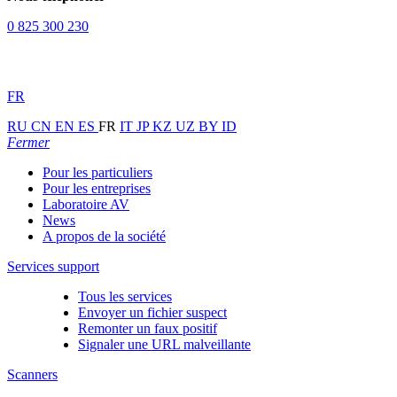
0 825 300 230
FR
RU
CN
EN
ES
FR
IT
JP
KZ
UZ
BY
ID
Fermer
Pour les particuliers
Pour les entreprises
Laboratoire AV
News
A propos de la société
Services support
Tous les services
Envoyer un fichier suspect
Remonter un faux positif
Signaler une URL malveillante
Scanners