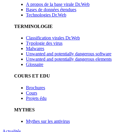
A propos de la base virale Dr.Web
Bases de données étendues
Technologies Dr.Web
TERMINOLOGIE
Classification virales Dr.Web
Typologie des virus
Malwares
Unwanted and potentially dangerous software
Unwanted and potentially dangerous elements
Glossaire
COURS ET EDU
Brochures
Cours
Projets édu
MYTHES
Mythes sur les antivirus
Actualités