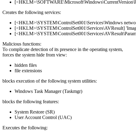
[<HKLM>\SOFTWARE\Microsoft\Windows\CurrentVersion\Ru
Creates the following services:
[<HKLM>\SYSTEM\ControlSet001\Services\Windows network
[<HKLM>\SYSTEM\ControlSet001\Services\AVResult] 'Imag
[<HKLM>\SYSTEM\ControlSet001\Services\AVResult\Paramete
Malicious functions:
To complicate detection of its presence in the operating system,
forces the system hide from view:
hidden files
file extensions
blocks execution of the following system utilities:
Windows Task Manager (Taskmgr)
blocks the following features:
System Restore (SR)
User Account Control (UAC)
Executes the following: