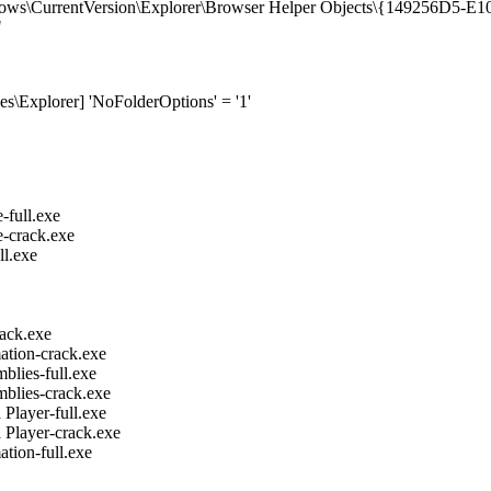
ws\CurrentVersion\Explorer\Browser Helper Objects\{149256D5-E
"
\Explorer] 'NoFolderOptions' = '1'
ull.exe
crack.exe
l.exe
ck.exe
ion-crack.exe
ies-full.exe
ies-crack.exe
ayer-full.exe
ayer-crack.exe
ion-full.exe