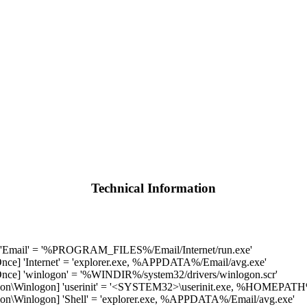
Technical Information
 'Email' = '%PROGRAM_FILES%/Email/Internet/run.exe'
e] 'Internet' = 'explorer.exe, %APPDATA%/Email/avg.exe'
ce] 'winlogon' = '%WINDIR%/system32/drivers/winlogon.scr'
Winlogon] 'userinit' = '<SYSTEM32>\userinit.exe, %HOMEPATH%
Winlogon] 'Shell' = 'explorer.exe, %APPDATA%/Email/avg.exe'