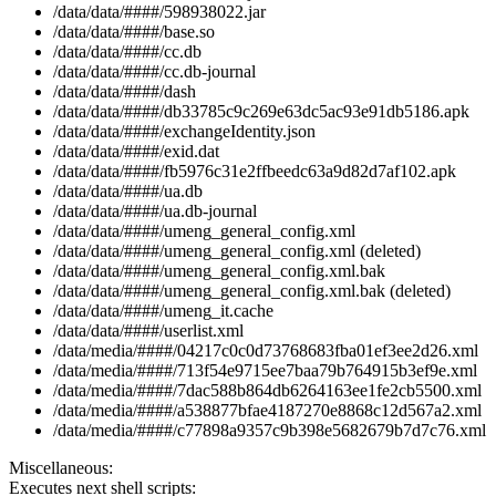
/data/data/####/598938022.jar
/data/data/####/base.so
/data/data/####/cc.db
/data/data/####/cc.db-journal
/data/data/####/dash
/data/data/####/db33785c9c269e63dc5ac93e91db5186.apk
/data/data/####/exchangeIdentity.json
/data/data/####/exid.dat
/data/data/####/fb5976c31e2ffbeedc63a9d82d7af102.apk
/data/data/####/ua.db
/data/data/####/ua.db-journal
/data/data/####/umeng_general_config.xml
/data/data/####/umeng_general_config.xml (deleted)
/data/data/####/umeng_general_config.xml.bak
/data/data/####/umeng_general_config.xml.bak (deleted)
/data/data/####/umeng_it.cache
/data/data/####/userlist.xml
/data/media/####/04217c0c0d73768683fba01ef3ee2d26.xml
/data/media/####/713f54e9715ee7baa79b764915b3ef9e.xml
/data/media/####/7dac588b864db6264163ee1fe2cb5500.xml
/data/media/####/a538877bfae4187270e8868c12d567a2.xml
/data/media/####/c77898a9357c9b398e5682679b7d7c76.xml
Miscellaneous:
Executes next shell scripts: