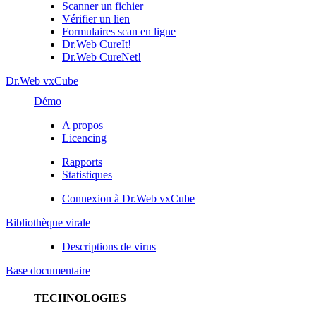
Scanner un fichier
Vérifier un lien
Formulaires scan en ligne
Dr.Web CureIt!
Dr.Web CureNet!
Dr.Web vxCube
Démo
A propos
Licencing
Rapports
Statistiques
Connexion à Dr.Web vxCube
Bibliothèque virale
Descriptions de virus
Base documentaire
TECHNOLOGIES