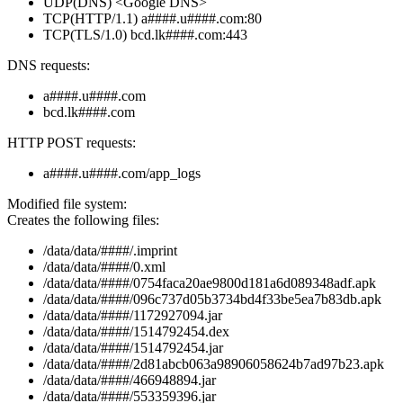
UDP(DNS) <Google DNS>
TCP(HTTP/1.1) a####.u####.com:80
TCP(TLS/1.0) bcd.lk####.com:443
DNS requests:
a####.u####.com
bcd.lk####.com
HTTP POST requests:
a####.u####.com/app_logs
Modified file system:
Creates the following files:
/data/data/####/.imprint
/data/data/####/0.xml
/data/data/####/0754faca20ae9800d181a6d089348adf.apk
/data/data/####/096c737d05b3734bd4f33be5ea7b83db.apk
/data/data/####/1172927094.jar
/data/data/####/1514792454.dex
/data/data/####/1514792454.jar
/data/data/####/2d81abcb063a98906058624b7ad97b23.apk
/data/data/####/466948894.jar
/data/data/####/553359396.jar