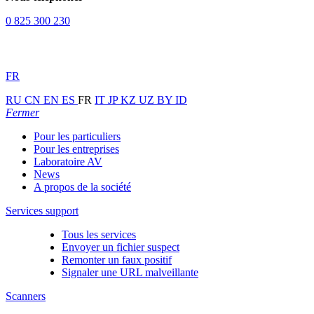
0 825 300 230
FR
RU
CN
EN
ES
FR
IT
JP
KZ
UZ
BY
ID
Fermer
Pour les particuliers
Pour les entreprises
Laboratoire AV
News
A propos de la société
Services support
Tous les services
Envoyer un fichier suspect
Remonter un faux positif
Signaler une URL malveillante
Scanners