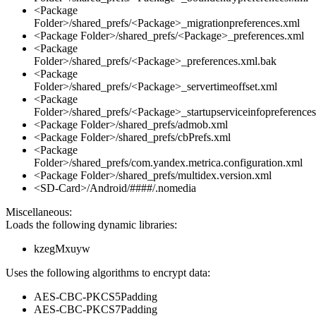
<Package
Folder>/shared_prefs/<Package>_migrationpreferences.xml
<Package Folder>/shared_prefs/<Package>_preferences.xml
<Package
Folder>/shared_prefs/<Package>_preferences.xml.bak
<Package
Folder>/shared_prefs/<Package>_servertimeoffset.xml
<Package
Folder>/shared_prefs/<Package>_startupserviceinfopreference
<Package Folder>/shared_prefs/admob.xml
<Package Folder>/shared_prefs/cbPrefs.xml
<Package
Folder>/shared_prefs/com.yandex.metrica.configuration.xml
<Package Folder>/shared_prefs/multidex.version.xml
<SD-Card>/Android/####/.nomedia
Miscellaneous:
Loads the following dynamic libraries:
kzegMxuyw
Uses the following algorithms to encrypt data:
AES-CBC-PKCS5Padding
AES-CBC-PKCS7Padding