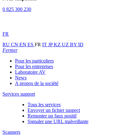
0 825 300 230
FR
RU
CN
EN
ES
FR
IT
JP
KZ
UZ
BY
ID
Fermer
Pour les particuliers
Pour les entreprises
Laboratoire AV
News
A propos de la société
Services support
Tous les services
Envoyer un fichier suspect
Remonter un faux positif
Signaler une URL malveillante
Scanners