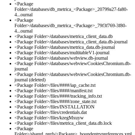
<Package
Folder>/databases/db_metrica_<Package>_20799a27-fa80-
4...ournal
<Package
Folder>/databases/db_metrica_<Package>_79f3f769-3f80-
4...ournal
<Package Folder>/databases/metrica_client_data.db
<Package Folder>/databases/metrica_client_data.db-journal
<Package Folder>/databases/metrica_data.db-journal
<Package Folder>/databases/multitableV1-journal
<Package Folder>/databases/webview.db-journal
<Package Folder>/databases/webviewCookiesChromium.db-
journal
<Package Folder>/databases/webviewCookiesChromium.db-
journal (deleted)
<Package Folder>/files/####/iap_cache.txt
<Package Folder>/files/####/manifest.txt
<Package Folder>/files/####/tracking_info.txt
<Package Folder>/files/####/zone_state.txt
<Package Folder>/files/INSTALLATION
<Package Folder>/files/credentials.dat
<Package Folder>/files/kzegMxuyw
<Package Folder>/files/metrica_client_data.db.lock
<Package
Folder>/shared_prefs/<Package>_boundentrypreferences.xml