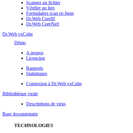
Scanner un fichier
Vérifier un lien
Formulaires scan en ligne
Dr.Web CureIt!
Dr.Web CureNet!
Dr.Web vxCube
Démo
A propos
Licencing
Rapports
Statistiques
Connexion à Dr.Web vxCube
Bibliothèque virale
Descriptions de virus
Base documentaire
TECHNOLOGIES