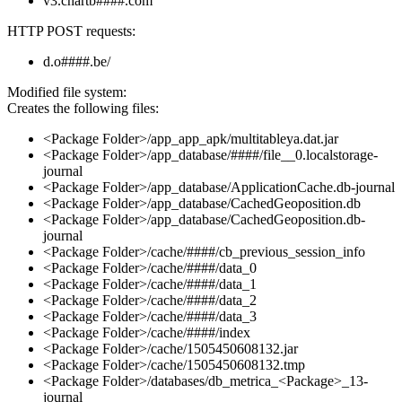
v3.chartb####.com
HTTP POST requests:
d.o####.be/
Modified file system:
Creates the following files:
<Package Folder>/app_app_apk/multitableya.dat.jar
<Package Folder>/app_database/####/file__0.localstorage-
journal
<Package Folder>/app_database/ApplicationCache.db-journal
<Package Folder>/app_database/CachedGeoposition.db
<Package Folder>/app_database/CachedGeoposition.db-
journal
<Package Folder>/cache/####/cb_previous_session_info
<Package Folder>/cache/####/data_0
<Package Folder>/cache/####/data_1
<Package Folder>/cache/####/data_2
<Package Folder>/cache/####/data_3
<Package Folder>/cache/####/index
<Package Folder>/cache/1505450608132.jar
<Package Folder>/cache/1505450608132.tmp
<Package Folder>/databases/db_metrica_<Package>_13-
journal