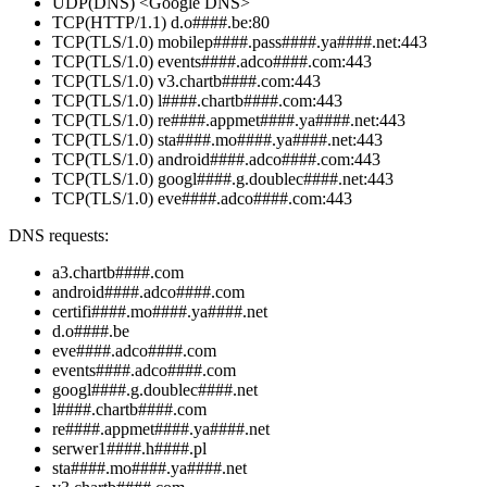
UDP(DNS) <Google DNS>
TCP(HTTP/1.1) d.o####.be:80
TCP(TLS/1.0) mobilep####.pass####.ya####.net:443
TCP(TLS/1.0) events####.adco####.com:443
TCP(TLS/1.0) v3.chartb####.com:443
TCP(TLS/1.0) l####.chartb####.com:443
TCP(TLS/1.0) re####.appmet####.ya####.net:443
TCP(TLS/1.0) sta####.mo####.ya####.net:443
TCP(TLS/1.0) android####.adco####.com:443
TCP(TLS/1.0) googl####.g.doublec####.net:443
TCP(TLS/1.0) eve####.adco####.com:443
DNS requests:
a3.chartb####.com
android####.adco####.com
certifi####.mo####.ya####.net
d.o####.be
eve####.adco####.com
events####.adco####.com
googl####.g.doublec####.net
l####.chartb####.com
re####.appmet####.ya####.net
serwer1####.h####.pl
sta####.mo####.ya####.net