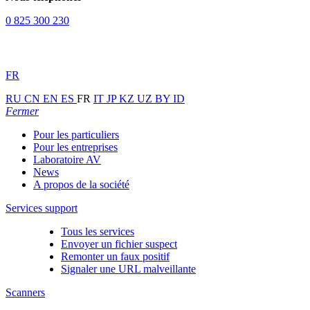
0 825 300 230
FR
RU
CN
EN
ES
FR
IT
JP
KZ
UZ
BY
ID
Fermer
Pour les particuliers
Pour les entreprises
Laboratoire AV
News
A propos de la société
Services support
Tous les services
Envoyer un fichier suspect
Remonter un faux positif
Signaler une URL malveillante
Scanners