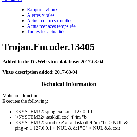
Rapports viraux
Alertes virales
Actus menaces mobiles
Actus menaces temps réel
Toutes les actualités
Trojan.Encoder.13405
Added to the Dr.Web virus database:
2017-08-04
Virus description added:
2017-08-04
Technical Information
Malicious functions:
Executes the following:
'<SYSTEM32>\ping.exe' -n 1 127.0.0.1
'<SYSTEM32>\taskkill.exe' /f /im "b"
'<SYSTEM32>\cmd.exe' /d /c taskkill /f /im "b" > NUL &
ping -n 1 127.0.0.1 > NUL & del "C" > NUL && exit