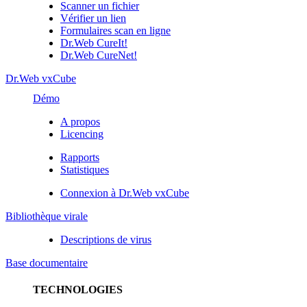
Scanner un fichier
Vérifier un lien
Formulaires scan en ligne
Dr.Web CureIt!
Dr.Web CureNet!
Dr.Web vxCube
Démo
A propos
Licencing
Rapports
Statistiques
Connexion à Dr.Web vxCube
Bibliothèque virale
Descriptions de virus
Base documentaire
TECHNOLOGIES