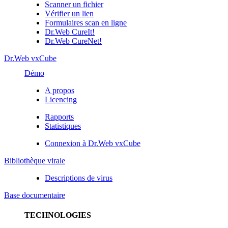
Scanner un fichier
Vérifier un lien
Formulaires scan en ligne
Dr.Web CureIt!
Dr.Web CureNet!
Dr.Web vxCube
Démo
A propos
Licencing
Rapports
Statistiques
Connexion à Dr.Web vxCube
Bibliothèque virale
Descriptions de virus
Base documentaire
TECHNOLOGIES