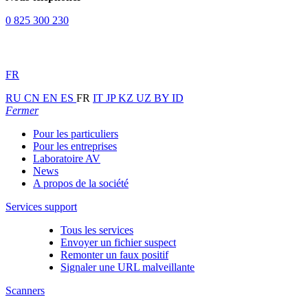
0 825 300 230
FR
RU
CN
EN
ES
FR
IT
JP
KZ
UZ
BY
ID
Fermer
Pour les particuliers
Pour les entreprises
Laboratoire AV
News
A propos de la société
Services support
Tous les services
Envoyer un fichier suspect
Remonter un faux positif
Signaler une URL malveillante
Scanners