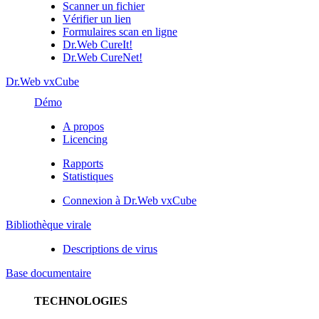
Scanner un fichier
Vérifier un lien
Formulaires scan en ligne
Dr.Web CureIt!
Dr.Web CureNet!
Dr.Web vxCube
Démo
A propos
Licencing
Rapports
Statistiques
Connexion à Dr.Web vxCube
Bibliothèque virale
Descriptions de virus
Base documentaire
TECHNOLOGIES