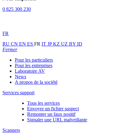
0 825 300 230
FR
RU
CN
EN
ES
FR
IT
JP
KZ
UZ
BY
ID
Fermer
Pour les particuliers
Pour les entreprises
Laboratoire AV
News
A propos de la société
Services support
Tous les services
Envoyer un fichier suspect
Remonter un faux positif
Signaler une URL malveillante
Scanners