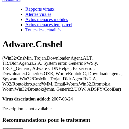
Rapports viraux
Alertes virales
Actus menaces mobiles
Actus menaces temps réel
Toutes les actualités
Adware.Cnshel
(Win32/CnsMin, Trojan.Downloader.Agent.ALT,
TR/Dldr.Agen.rs.2.A, System error, Generic PWS.y,
TROJ_Generic, Adware-CDNHelper, Parser error,
Downloader.Generic6.OZR, Worm/Rontok.C, Downloader.gen.a,
Spyware:Win32/CnsMin, Trojan.Dldr.Agen.Rs.2.A,
W32/Rontokbro.gen@MM, Email-Worm.Win32.Brontok.a,
Worm:Win32/Brontok@mm, Generic2.UQW, ADSPY/CoolBar)
Virus description added:
2007-03-24
Description is not available.
Recommandations pour le traitement