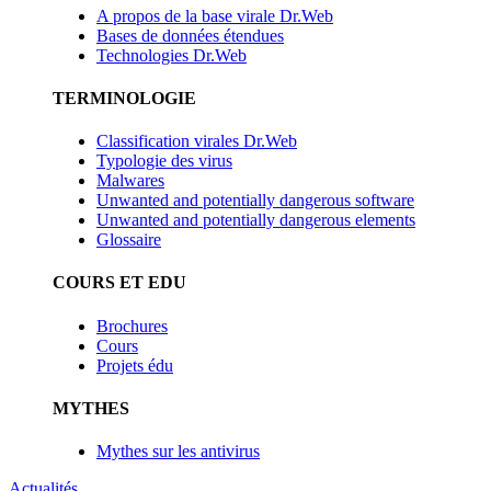
A propos de la base virale Dr.Web
Bases de données étendues
Technologies Dr.Web
TERMINOLOGIE
Classification virales Dr.Web
Typologie des virus
Malwares
Unwanted and potentially dangerous software
Unwanted and potentially dangerous elements
Glossaire
COURS ET EDU
Brochures
Cours
Projets édu
MYTHES
Mythes sur les antivirus
Actualités