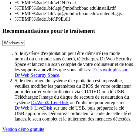
%TEMP%\6ade1bfc\vOND.dat
%TEMP%\6ade1bfc\api@mbdhcbbao.edu\install.rdf
%TEMP%\6ade1bfc\api@mbdhcbbao.edu\content\bg.js
%TEMP%\6ade1bfc\F9E.dll
Recommandations pour le traitement
Si le système d'exploitation peut être démarré (en mode
normal ou en mode sans échec), téléchargez Dr.Web Security
Space et lancez un scan complet de votre ordinateur et de tous
les supports amovibles que vous utilisez.
En savoir plus sur
Dr.Web Security Space
.
Si le démarrage du système d'exploitation est impossible,
veuillez modifier les paramètres du BIOS de votre ordinateur
pour démarrer votre ordinateur via CD/DVD ou clé USB.
Téléchargez l'image du disque de secours de restauration du
système
Dr.Web® LiveDisk
ou l'utilitaire pour enregistrer
Dr.Web® LiveDisk
sur une clé USB, puis préparez la clé
USB appropriée. Démarrez l'ordinateur à l'aide de cette clé et
lancez le scan complet et le traitement des menaces détectées.
Version démo gratuite