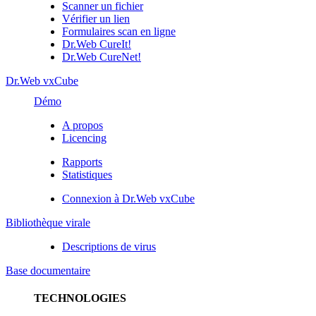
Scanner un fichier
Vérifier un lien
Formulaires scan en ligne
Dr.Web CureIt!
Dr.Web CureNet!
Dr.Web vxCube
Démo
A propos
Licencing
Rapports
Statistiques
Connexion à Dr.Web vxCube
Bibliothèque virale
Descriptions de virus
Base documentaire
TECHNOLOGIES