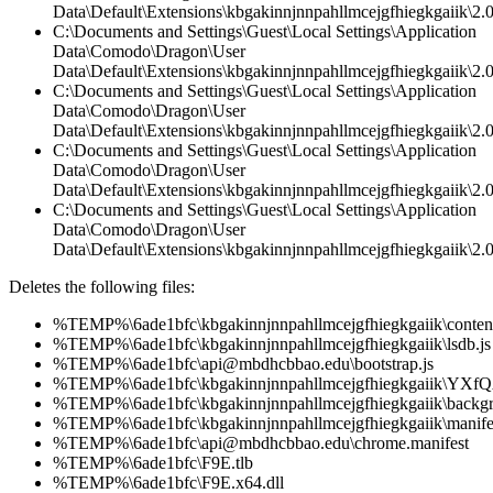
Data\Default\Extensions\kbgakinnjnnpahllmcejgfhiegkgaiik\2
C:\Documents and Settings\Guest\Local Settings\Application
Data\Comodo\Dragon\User
Data\Default\Extensions\kbgakinnjnnpahllmcejgfhiegkgaiik\2.0\
C:\Documents and Settings\Guest\Local Settings\Application
Data\Comodo\Dragon\User
Data\Default\Extensions\kbgakinnjnnpahllmcejgfhiegkgaiik\2.
C:\Documents and Settings\Guest\Local Settings\Application
Data\Comodo\Dragon\User
Data\Default\Extensions\kbgakinnjnnpahllmcejgfhiegkgaiik\2.0
C:\Documents and Settings\Guest\Local Settings\Application
Data\Comodo\Dragon\User
Data\Default\Extensions\kbgakinnjnnpahllmcejgfhiegkgaiik\2.0\
Deletes the following files:
%TEMP%\6ade1bfc\kbgakinnjnnpahllmcejgfhiegkgaiik\content
%TEMP%\6ade1bfc\kbgakinnjnnpahllmcejgfhiegkgaiik\lsdb.js
%TEMP%\6ade1bfc\api@mbdhcbbao.edu\bootstrap.js
%TEMP%\6ade1bfc\kbgakinnjnnpahllmcejgfhiegkgaiik\YXfQ
%TEMP%\6ade1bfc\kbgakinnjnnpahllmcejgfhiegkgaiik\backgr
%TEMP%\6ade1bfc\kbgakinnjnnpahllmcejgfhiegkgaiik\manifes
%TEMP%\6ade1bfc\api@mbdhcbbao.edu\chrome.manifest
%TEMP%\6ade1bfc\F9E.tlb
%TEMP%\6ade1bfc\F9E.x64.dll