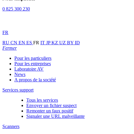
0 825 300 230
FR
RU
CN
EN
ES
FR
IT
JP
KZ
UZ
BY
ID
Fermer
Pour les particuliers
Pour les entreprises
Laboratoire AV
News
A propos de la société
Services support
Tous les services
Envoyer un fichier suspect
Remonter un faux positif
Signaler une URL malveillante
Scanners