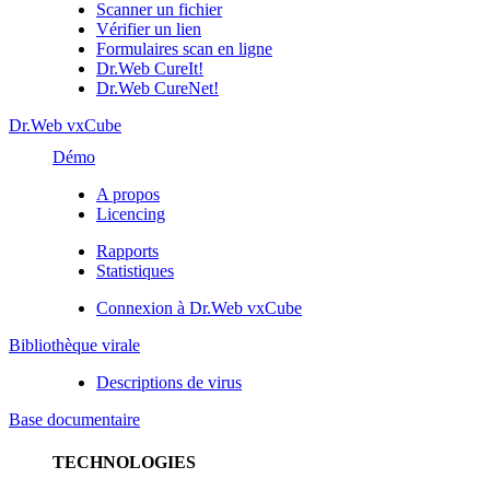
Scanner un fichier
Vérifier un lien
Formulaires scan en ligne
Dr.Web CureIt!
Dr.Web CureNet!
Dr.Web vxCube
Démo
A propos
Licencing
Rapports
Statistiques
Connexion à Dr.Web vxCube
Bibliothèque virale
Descriptions de virus
Base documentaire
TECHNOLOGIES