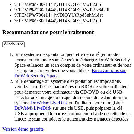
%TEMP%\730e1444\yH14XC4ZCVwfi2.tlb
%TEMP%\730e1444\yH14XC4ZCVwfi2.x64.dll
%TEMP%\730e1444\rJDlOYUtRpd5nhM.dat
%TEMP%\730e1444\yH14XC4ZCVwfi2.dll
Recommandations pour le traitement
Si le système d'exploitation peut être démarré (en mode
normal ou en mode sans échec), téléchargez Dr.Web Security
Space et lancez un scan complet de votre ordinateur et de tous
les supports amovibles que vous utilisez.
En savoir plus sur
Dr.Web Security Space
.
Si le démarrage du système d'exploitation est impossible,
veuillez modifier les paramètres du BIOS de votre ordinateur
pour démarrer votre ordinateur via CD/DVD ou clé USB.
Téléchargez l'image du disque de secours de restauration du
système
Dr.Web® LiveDisk
ou l'utilitaire pour enregistrer
Dr.Web® LiveDisk
sur une clé USB, puis préparez la clé
USB appropriée. Démarrez l'ordinateur à l'aide de cette clé et
lancez le scan complet et le traitement des menaces détectées.
Version démo gratuite