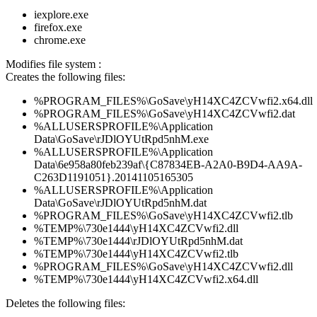
iexplore.exe
firefox.exe
chrome.exe
Modifies file system :
Creates the following files:
%PROGRAM_FILES%\GoSave\yH14XC4ZCVwfi2.x64.dll
%PROGRAM_FILES%\GoSave\yH14XC4ZCVwfi2.dat
%ALLUSERSPROFILE%\Application
Data\GoSave\rJDlOYUtRpd5nhM.exe
%ALLUSERSPROFILE%\Application
Data\6e958a80feb239af\{C87834EB-A2A0-B9D4-AA9A-
C263D1191051}.20141105165305
%ALLUSERSPROFILE%\Application
Data\GoSave\rJDlOYUtRpd5nhM.dat
%PROGRAM_FILES%\GoSave\yH14XC4ZCVwfi2.tlb
%TEMP%\730e1444\yH14XC4ZCVwfi2.dll
%TEMP%\730e1444\rJDlOYUtRpd5nhM.dat
%TEMP%\730e1444\yH14XC4ZCVwfi2.tlb
%PROGRAM_FILES%\GoSave\yH14XC4ZCVwfi2.dll
%TEMP%\730e1444\yH14XC4ZCVwfi2.x64.dll
Deletes the following files: