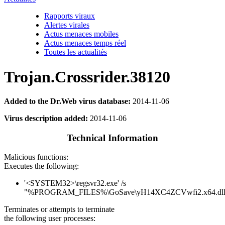
Rapports viraux
Alertes virales
Actus menaces mobiles
Actus menaces temps réel
Toutes les actualités
Trojan.Crossrider.38120
Added to the Dr.Web virus database:
2014-11-06
Virus description added:
2014-11-06
Technical Information
Malicious functions:
Executes the following:
'<SYSTEM32>\regsvr32.exe' /s
"%PROGRAM_FILES%\GoSave\yH14XC4ZCVwfi2.x64.dll
Terminates or attempts to terminate
the following user processes: