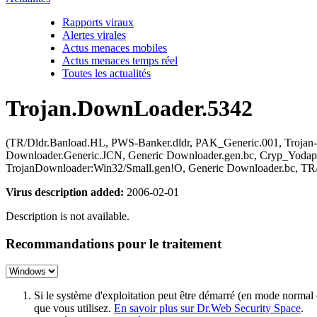
Rapports viraux
Alertes virales
Actus menaces mobiles
Actus menaces temps réel
Toutes les actualités
Trojan.DownLoader.5342
(TR/Dldr.Banload.HL, PWS-Banker.dldr, PAK_Generic.001, Troj
Downloader.Generic.JCN, Generic Downloader.gen.bc, Cryp_Yodap
TrojanDownloader:Win32/Small.gen!O, Generic Downloader.bc, TR/
Virus description added:
2006-02-01
Description is not available.
Recommandations pour le traitement
Si le système d'exploitation peut être démarré (en mode normal
que vous utilisez.
En savoir plus sur Dr.Web Security Space
.