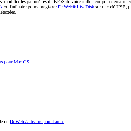
illez modifier les paramètres du BIOS de votre ordinateur pour démarr
sk
ou l'utilitaire pour enregistrer
Dr.Web® LiveDisk
sur une clé USB, pu
détectées.
us pour Mac OS
.
ide de
Dr.Web Antivirus pour Linux
.