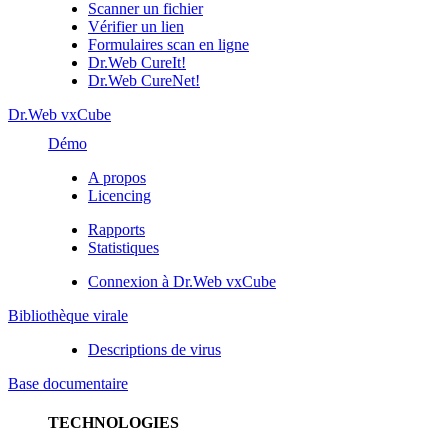
Scanner un fichier
Vérifier un lien
Formulaires scan en ligne
Dr.Web CureIt!
Dr.Web CureNet!
Dr.Web vxCube
Démo
A propos
Licencing
Rapports
Statistiques
Connexion à Dr.Web vxCube
Bibliothèque virale
Descriptions de virus
Base documentaire
TECHNOLOGIES