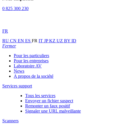
0 825 300 230
FR
RU
CN
EN
ES
FR
IT
JP
KZ
UZ
BY
ID
Fermer
Pour les particuliers
Pour les entreprises
Laboratoire AV
News
A propos de la société
Services support
Tous les services
Envoyer un fichier suspect
Remonter un faux positif
Signaler une URL malveillante
Scanners