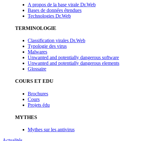
A propos de la base virale Dr.Web
Bases de données étendues
Technologies Dr.Web
TERMINOLOGIE
Classification virales Dr.Web
Typologie des virus
Malwares
Unwanted and potentially dangerous software
Unwanted and potentially dangerous elements
Glossaire
COURS ET EDU
Brochures
Cours
Projets édu
MYTHES
Mythes sur les antivirus
Actualités