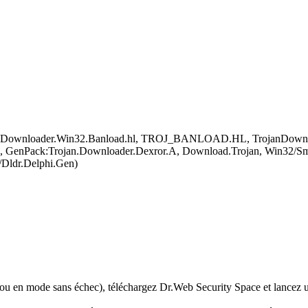
an-Downloader.Win32.Banload.hl, TROJ_BANLOAD.HL, TrojanDownlo
, GenPack:Trojan.Downloader.Dexror.A, Download.Trojan, Win32/Sm
Dldr.Delphi.Gen)
 ou en mode sans échec), téléchargez Dr.Web Security Space et lancez u