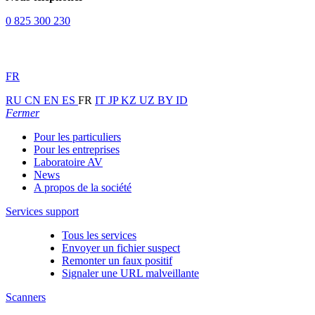
0 825 300 230
FR
RU
CN
EN
ES
FR
IT
JP
KZ
UZ
BY
ID
Fermer
Pour les particuliers
Pour les entreprises
Laboratoire AV
News
A propos de la société
Services support
Tous les services
Envoyer un fichier suspect
Remonter un faux positif
Signaler une URL malveillante
Scanners