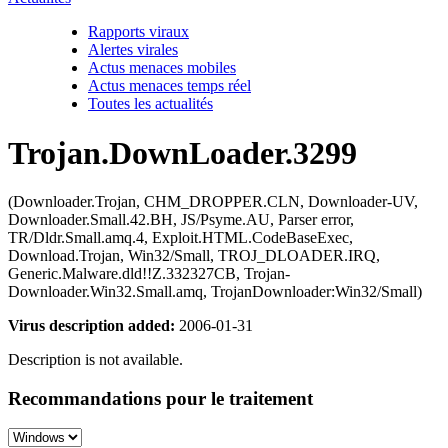
Rapports viraux
Alertes virales
Actus menaces mobiles
Actus menaces temps réel
Toutes les actualités
Trojan.DownLoader.3299
(Downloader.Trojan, CHM_DROPPER.CLN, Downloader-UV,
Downloader.Small.42.BH, JS/Psyme.AU, Parser error,
TR/Dldr.Small.amq.4, Exploit.HTML.CodeBaseExec,
Download.Trojan, Win32/Small, TROJ_DLOADER.IRQ,
Generic.Malware.dld!!Z.332327CB, Trojan-
Downloader.Win32.Small.amq, TrojanDownloader:Win32/Small)
Virus description added:
2006-01-31
Description is not available.
Recommandations pour le traitement