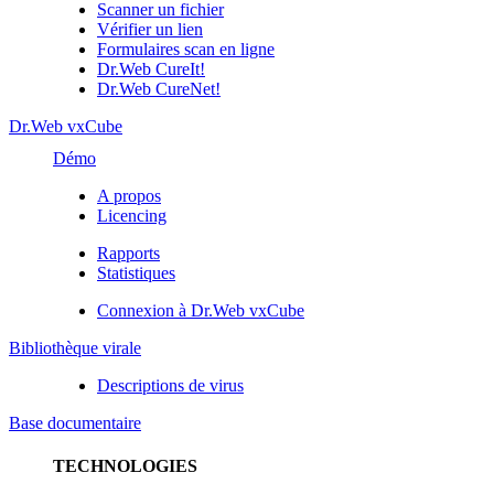
Scanner un fichier
Vérifier un lien
Formulaires scan en ligne
Dr.Web CureIt!
Dr.Web CureNet!
Dr.Web vxCube
Démo
A propos
Licencing
Rapports
Statistiques
Connexion à Dr.Web vxCube
Bibliothèque virale
Descriptions de virus
Base documentaire
TECHNOLOGIES