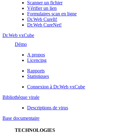
Scanner un fichier
Vérifier un lien
Formulaires scan en ligne
Dr.Web CureIt!
Dr.Web CureNet!
Dr.Web vxCube
Démo
A propos
Licencing
Rapports
Statistiques
Connexion à Dr.Web vxCube
Bibliothèque virale
Descriptions de virus
Base documentaire
TECHNOLOGIES