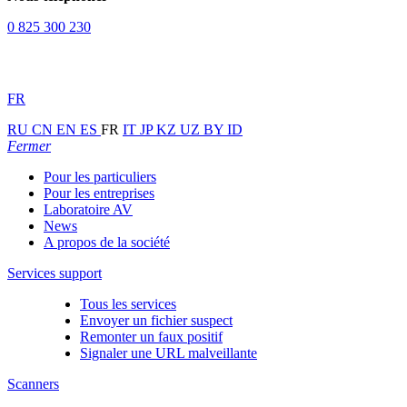
0 825 300 230
FR
RU
CN
EN
ES
FR
IT
JP
KZ
UZ
BY
ID
Fermer
Pour les particuliers
Pour les entreprises
Laboratoire AV
News
A propos de la société
Services support
Tous les services
Envoyer un fichier suspect
Remonter un faux positif
Signaler une URL malveillante
Scanners