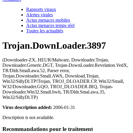
Rapports viraux
Alertes virales
Actus menaces mobiles
Actus menaces temps réel
Toutes les actualités
Trojan.DownLoader.3897
(Downloader-ZX, HEUR/Malware, Downloader.Trojan,
Downloader.Generic.DGT, Trojan-DownLoader.Revelation.VedX,
TR/Dldr.Small.awa.52, Parser error,
Trojan.Downloader.Small.AWA, Download.Trojan,
Win32/SillyDl.TP!Trojan, TROJ_DLOADER.CP, Win32/Small,
W32/Downloader.GQO, TROJ_DLOADER.IRQ, Trojan-
Downloader.Win32.Small.bwh, TR/Dldr.Smal.awa.35,
Win32/SillyDl.TP)
Virus description added:
2006-01-31
Description is not available.
Recommandations pour le traitement