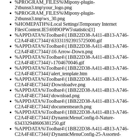
%PROGRAM_FILES%\Mipony-plugin-
2\tbunsn3.tmp\your_logo.png
%PROGRAM_FILES%\Mipony-plugin-
2\tbunsn3.tmp\ws_30.png
%HOMEPATH%\Local Settings\Temporary Internet
Files\Content.IE5\69I9OPW5\statistics[1]
%APPDATA%\Toolbar4\{1BB22D38-A411-4B13-A746-
C2A4F4EC7344}\633311923915725000.gif
%APPDATA%\Toolbar4\{1BB22D38-A411-4B13-A746-
C2A4F4EC7344}\16 Arrow-Down.png
%APPDATA%\Toolbar4\{1BB22D38-A411-4B13-A746-
C2A4F4EC7344}\-1704670046.gif
%APPDATA%\Toolbar4\{1BB22D38-A411-4B13-A746-
C2A4F4EC7344}\alert_template.htm
%APPDATA%\Toolbar4\{1BB22D38-A411-4B13-A746-
C2A4F4EC7344}\Downloadve.png
%APPDATA%\Toolbar4\{1BB22D38-A411-4B13-A746-
C2A4F4EC7344}\download.png
%APPDATA%\Toolbar4\{1BB22D38-A411-4B13-A746-
C2A4F4EC7344}\documentsearch.png
%APPDATA%\Toolbar4\{1BB22D38-A411-4B13-A746-
C2A4F4EC7344}\DynamicMenuConfig-0-Nature-
634332948606381250.gif
%APPDATA%\Toolbar4\{1BB22D38-A411-4B13-A746-
C2A4F4EC7344}\DynamicMenuConfig-25-Assorted-