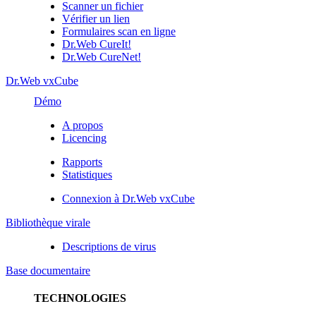
Scanner un fichier
Vérifier un lien
Formulaires scan en ligne
Dr.Web CureIt!
Dr.Web CureNet!
Dr.Web vxCube
Démo
A propos
Licencing
Rapports
Statistiques
Connexion à Dr.Web vxCube
Bibliothèque virale
Descriptions de virus
Base documentaire
TECHNOLOGIES