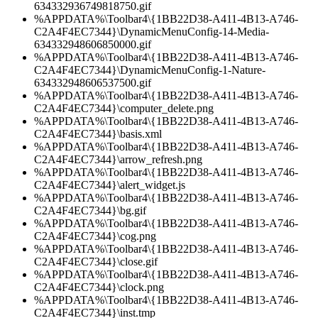
634332936749818750.gif
%APPDATA%\Toolbar4\{1BB22D38-A411-4B13-A746-
C2A4F4EC7344}\DynamicMenuConfig-14-Media-
634332948606850000.gif
%APPDATA%\Toolbar4\{1BB22D38-A411-4B13-A746-
C2A4F4EC7344}\DynamicMenuConfig-1-Nature-
634332948606537500.gif
%APPDATA%\Toolbar4\{1BB22D38-A411-4B13-A746-
C2A4F4EC7344}\computer_delete.png
%APPDATA%\Toolbar4\{1BB22D38-A411-4B13-A746-
C2A4F4EC7344}\basis.xml
%APPDATA%\Toolbar4\{1BB22D38-A411-4B13-A746-
C2A4F4EC7344}\arrow_refresh.png
%APPDATA%\Toolbar4\{1BB22D38-A411-4B13-A746-
C2A4F4EC7344}\alert_widget.js
%APPDATA%\Toolbar4\{1BB22D38-A411-4B13-A746-
C2A4F4EC7344}\bg.gif
%APPDATA%\Toolbar4\{1BB22D38-A411-4B13-A746-
C2A4F4EC7344}\cog.png
%APPDATA%\Toolbar4\{1BB22D38-A411-4B13-A746-
C2A4F4EC7344}\close.gif
%APPDATA%\Toolbar4\{1BB22D38-A411-4B13-A746-
C2A4F4EC7344}\clock.png
%APPDATA%\Toolbar4\{1BB22D38-A411-4B13-A746-
C2A4F4EC7344}\inst.tmp