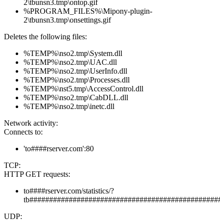
2\tbunsn3.tmp\ontop.gif
%PROGRAM_FILES%\Mipony-plugin-
2\tbunsn3.tmp\onsettings.gif
Deletes the following files:
%TEMP%\nso2.tmp\System.dll
%TEMP%\nso2.tmp\UAC.dll
%TEMP%\nso2.tmp\UserInfo.dll
%TEMP%\nso2.tmp\Processes.dll
%TEMP%\nst5.tmp\AccessControl.dll
%TEMP%\nso2.tmp\CabDLL.dll
%TEMP%\nso2.tmp\inetc.dll
Network activity:
Connects to:
'to####rserver.com':80
TCP:
HTTP GET requests:
to####rserver.com/statistics/?
tb################################################
UDP: