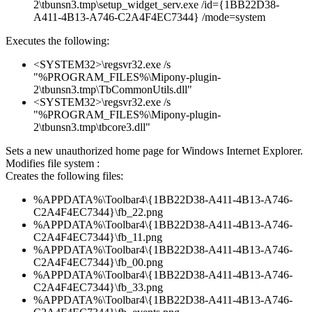
2\tbunsn3.tmp\setup_widget_serv.exe /id={1BB22D38-
A411-4B13-A746-C2A4F4EC7344} /mode=system
Executes the following:
<SYSTEM32>\regsvr32.exe /s
"%PROGRAM_FILES%\Mipony-plugin-
2\tbunsn3.tmp\TbCommonUtils.dll"
<SYSTEM32>\regsvr32.exe /s
"%PROGRAM_FILES%\Mipony-plugin-
2\tbunsn3.tmp\tbcore3.dll"
Sets a new unauthorized home page for Windows Internet Explorer.
Modifies file system :
Creates the following files:
%APPDATA%\Toolbar4\{1BB22D38-A411-4B13-A746-
C2A4F4EC7344}\fb_22.png
%APPDATA%\Toolbar4\{1BB22D38-A411-4B13-A746-
C2A4F4EC7344}\fb_11.png
%APPDATA%\Toolbar4\{1BB22D38-A411-4B13-A746-
C2A4F4EC7344}\fb_00.png
%APPDATA%\Toolbar4\{1BB22D38-A411-4B13-A746-
C2A4F4EC7344}\fb_33.png
%APPDATA%\Toolbar4\{1BB22D38-A411-4B13-A746-