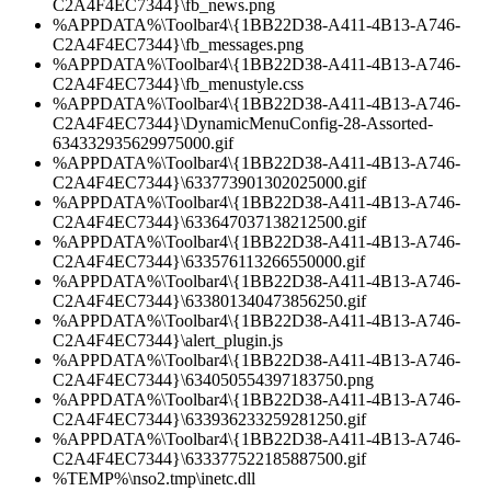
C2A4F4EC7344}\fb_news.png
%APPDATA%\Toolbar4\{1BB22D38-A411-4B13-A746-
C2A4F4EC7344}\fb_messages.png
%APPDATA%\Toolbar4\{1BB22D38-A411-4B13-A746-
C2A4F4EC7344}\fb_menustyle.css
%APPDATA%\Toolbar4\{1BB22D38-A411-4B13-A746-
C2A4F4EC7344}\DynamicMenuConfig-28-Assorted-
634332935629975000.gif
%APPDATA%\Toolbar4\{1BB22D38-A411-4B13-A746-
C2A4F4EC7344}\633773901302025000.gif
%APPDATA%\Toolbar4\{1BB22D38-A411-4B13-A746-
C2A4F4EC7344}\633647037138212500.gif
%APPDATA%\Toolbar4\{1BB22D38-A411-4B13-A746-
C2A4F4EC7344}\633576113266550000.gif
%APPDATA%\Toolbar4\{1BB22D38-A411-4B13-A746-
C2A4F4EC7344}\633801340473856250.gif
%APPDATA%\Toolbar4\{1BB22D38-A411-4B13-A746-
C2A4F4EC7344}\alert_plugin.js
%APPDATA%\Toolbar4\{1BB22D38-A411-4B13-A746-
C2A4F4EC7344}\634050554397183750.png
%APPDATA%\Toolbar4\{1BB22D38-A411-4B13-A746-
C2A4F4EC7344}\633936233259281250.gif
%APPDATA%\Toolbar4\{1BB22D38-A411-4B13-A746-
C2A4F4EC7344}\633377522185887500.gif
%TEMP%\nso2.tmp\inetc.dll