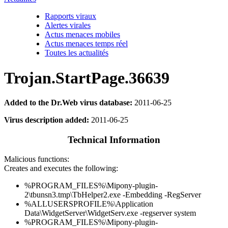
Rapports viraux
Alertes virales
Actus menaces mobiles
Actus menaces temps réel
Toutes les actualités
Trojan.StartPage.36639
Added to the Dr.Web virus database:
2011-06-25
Virus description added:
2011-06-25
Technical Information
Malicious functions:
Creates and executes the following:
%PROGRAM_FILES%\Mipony-plugin-
2\tbunsn3.tmp\TbHelper2.exe -Embedding -RegServer
%ALLUSERSPROFILE%\Application
Data\WidgetServer\WidgetServ.exe -regserver system
%PROGRAM_FILES%\Mipony-plugin-