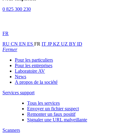
0 825 300 230
FR
RU
CN
EN
ES
FR
IT
JP
KZ
UZ
BY
ID
Fermer
Pour les particuliers
Pour les entreprises
Laboratoire AV
News
A propos de la société
Services support
Tous les services
Envoyer un fichier suspect
Remonter un faux positif
Signaler une URL malveillante
Scanners