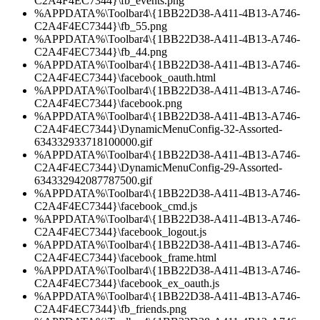
C2A4F4EC7344}\fb_events.png
%APPDATA%\Toolbar4\{1BB22D38-A411-4B13-A746-
C2A4F4EC7344}\fb_55.png
%APPDATA%\Toolbar4\{1BB22D38-A411-4B13-A746-
C2A4F4EC7344}\fb_44.png
%APPDATA%\Toolbar4\{1BB22D38-A411-4B13-A746-
C2A4F4EC7344}\facebook_oauth.html
%APPDATA%\Toolbar4\{1BB22D38-A411-4B13-A746-
C2A4F4EC7344}\facebook.png
%APPDATA%\Toolbar4\{1BB22D38-A411-4B13-A746-
C2A4F4EC7344}\DynamicMenuConfig-32-Assorted-
634332933718100000.gif
%APPDATA%\Toolbar4\{1BB22D38-A411-4B13-A746-
C2A4F4EC7344}\DynamicMenuConfig-29-Assorted-
634332942087787500.gif
%APPDATA%\Toolbar4\{1BB22D38-A411-4B13-A746-
C2A4F4EC7344}\facebook_cmd.js
%APPDATA%\Toolbar4\{1BB22D38-A411-4B13-A746-
C2A4F4EC7344}\facebook_logout.js
%APPDATA%\Toolbar4\{1BB22D38-A411-4B13-A746-
C2A4F4EC7344}\facebook_frame.html
%APPDATA%\Toolbar4\{1BB22D38-A411-4B13-A746-
C2A4F4EC7344}\facebook_ex_oauth.js
%APPDATA%\Toolbar4\{1BB22D38-A411-4B13-A746-
C2A4F4EC7344}\fb_friends.png