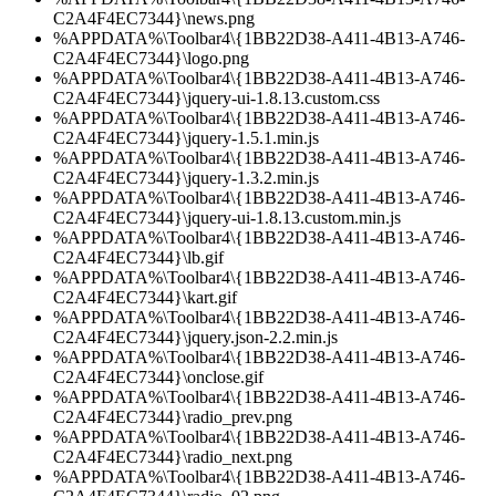
C2A4F4EC7344}\news.png
%APPDATA%\Toolbar4\{1BB22D38-A411-4B13-A746-
C2A4F4EC7344}\logo.png
%APPDATA%\Toolbar4\{1BB22D38-A411-4B13-A746-
C2A4F4EC7344}\jquery-ui-1.8.13.custom.css
%APPDATA%\Toolbar4\{1BB22D38-A411-4B13-A746-
C2A4F4EC7344}\jquery-1.5.1.min.js
%APPDATA%\Toolbar4\{1BB22D38-A411-4B13-A746-
C2A4F4EC7344}\jquery-1.3.2.min.js
%APPDATA%\Toolbar4\{1BB22D38-A411-4B13-A746-
C2A4F4EC7344}\jquery-ui-1.8.13.custom.min.js
%APPDATA%\Toolbar4\{1BB22D38-A411-4B13-A746-
C2A4F4EC7344}\lb.gif
%APPDATA%\Toolbar4\{1BB22D38-A411-4B13-A746-
C2A4F4EC7344}\kart.gif
%APPDATA%\Toolbar4\{1BB22D38-A411-4B13-A746-
C2A4F4EC7344}\jquery.json-2.2.min.js
%APPDATA%\Toolbar4\{1BB22D38-A411-4B13-A746-
C2A4F4EC7344}\onclose.gif
%APPDATA%\Toolbar4\{1BB22D38-A411-4B13-A746-
C2A4F4EC7344}\radio_prev.png
%APPDATA%\Toolbar4\{1BB22D38-A411-4B13-A746-
C2A4F4EC7344}\radio_next.png
%APPDATA%\Toolbar4\{1BB22D38-A411-4B13-A746-