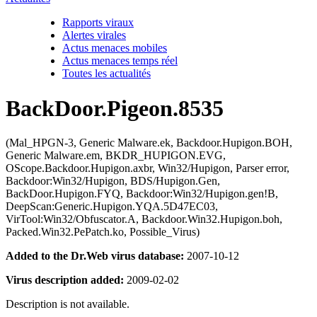
Rapports viraux
Alertes virales
Actus menaces mobiles
Actus menaces temps réel
Toutes les actualités
BackDoor.Pigeon.8535
(Mal_HPGN-3, Generic Malware.ek, Backdoor.Hupigon.BOH,
Generic Malware.em, BKDR_HUPIGON.EVG,
OScope.Backdoor.Hupigon.axbr, Win32/Hupigon, Parser error,
Backdoor:Win32/Hupigon, BDS/Hupigon.Gen,
BackDoor.Hupigon.FYQ, Backdoor:Win32/Hupigon.gen!B,
DeepScan:Generic.Hupigon.YQA.5D47EC03,
VirTool:Win32/Obfuscator.A, Backdoor.Win32.Hupigon.boh,
Packed.Win32.PePatch.ko, Possible_Virus)
Added to the Dr.Web virus database:
2007-10-12
Virus description added:
2009-02-02
Description is not available.