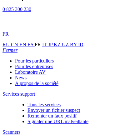
0 825 300 230
FR
RU
CN
EN
ES
FR
IT
JP
KZ
UZ
BY
ID
Fermer
Pour les particuliers
Pour les entreprises
Laboratoire AV
News
A propos de la société
Services support
Tous les services
Envoyer un fichier suspect
Remonter un faux positif
Signaler une URL malveillante
Scanners