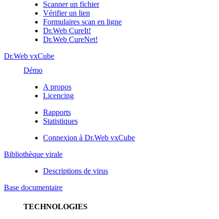
Scanner un fichier
Vérifier un lien
Formulaires scan en ligne
Dr.Web CureIt!
Dr.Web CureNet!
Dr.Web vxCube
Démo
A propos
Licencing
Rapports
Statistiques
Connexion à Dr.Web vxCube
Bibliothèque virale
Descriptions de virus
Base documentaire
TECHNOLOGIES