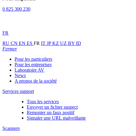
0 825 300 230
FR
RU
CN
EN
ES
FR
IT
JP
KZ
UZ
BY
ID
Fermer
Pour les particuliers
Pour les entreprises
Laboratoire AV
News
A propos de la société
Services support
Tous les services
Envoyer un fichier suspect
Remonter un faux positif
Signaler une URL malveillante
Scanners