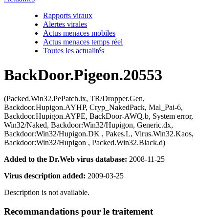
Rapports viraux
Alertes virales
Actus menaces mobiles
Actus menaces temps réel
Toutes les actualités
BackDoor.Pigeon.20553
(Packed.Win32.PePatch.ix, TR/Dropper.Gen,
Backdoor.Hupigon.AYHP, Cryp_NakedPack, Mal_Pai-6,
Backdoor.Hupigon.AYPE, BackDoor-AWQ.b, System error,
Win32/Naked, Backdoor:Win32/Hupigon, Generic.dx,
Backdoor:Win32/Hupigon.DK , Pakes.L, Virus.Win32.Kaos,
Backdoor:Win32/Hupigon , Packed.Win32.Black.d)
Added to the Dr.Web virus database:
2008-11-25
Virus description added:
2009-03-25
Description is not available.
Recommandations pour le traitement