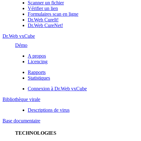
Scanner un fichier
Vérifier un lien
Formulaires scan en ligne
Dr.Web CureIt!
Dr.Web CureNet!
Dr.Web vxCube
Démo
A propos
Licencing
Rapports
Statistiques
Connexion à Dr.Web vxCube
Bibliothèque virale
Descriptions de virus
Base documentaire
TECHNOLOGIES