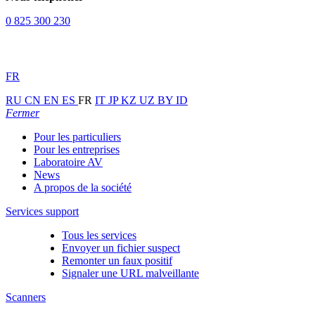
0 825 300 230
FR
RU
CN
EN
ES
FR
IT
JP
KZ
UZ
BY
ID
Fermer
Pour les particuliers
Pour les entreprises
Laboratoire AV
News
A propos de la société
Services support
Tous les services
Envoyer un fichier suspect
Remonter un faux positif
Signaler une URL malveillante
Scanners