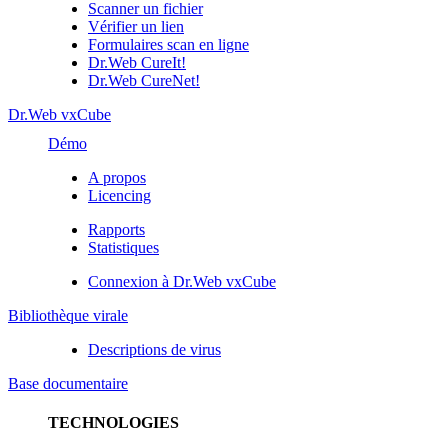
Scanner un fichier
Vérifier un lien
Formulaires scan en ligne
Dr.Web CureIt!
Dr.Web CureNet!
Dr.Web vxCube
Démo
A propos
Licencing
Rapports
Statistiques
Connexion à Dr.Web vxCube
Bibliothèque virale
Descriptions de virus
Base documentaire
TECHNOLOGIES