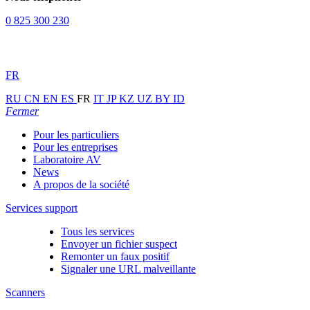
0 825 300 230
FR
RU
CN
EN
ES
FR
IT
JP
KZ
UZ
BY
ID
Fermer
Pour les particuliers
Pour les entreprises
Laboratoire AV
News
A propos de la société
Services support
Tous les services
Envoyer un fichier suspect
Remonter un faux positif
Signaler une URL malveillante
Scanners