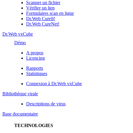
Scanner un fichier
Vérifier un lien
Formulaires scan en ligne
Dr.Web CureIt!
Dr.Web CureNet!
Dr.Web vxCube
Démo
A propos
Licencing
Rapports
Statistiques
Connexion à Dr.Web vxCube
Bibliothèque virale
Descriptions de virus
Base documentaire
TECHNOLOGIES