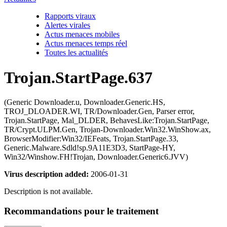
Rapports viraux
Alertes virales
Actus menaces mobiles
Actus menaces temps réel
Toutes les actualités
Trojan.StartPage.637
(Generic Downloader.u, Downloader.Generic.HS,
TROJ_DLOADER.WI, TR/Downloader.Gen, Parser error,
Trojan.StartPage, Mal_DLDER, BehavesLike:Trojan.StartPage,
TR/Crypt.ULPM.Gen, Trojan-Downloader.Win32.WinShow.ax,
BrowserModifier:Win32/IEFeats, Trojan.StartPage.33,
Generic.Malware.Sdld!sp.9A11E3D3, StartPage-HY,
Win32/Winshow.FH!Trojan, Downloader.Generic6.JVV)
Virus description added:
2006-01-31
Description is not available.
Recommandations pour le traitement