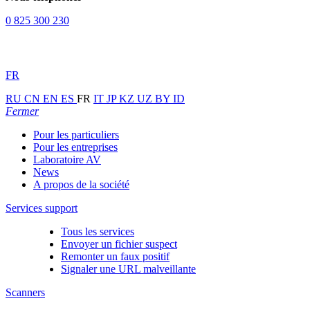
0 825 300 230
FR
RU
CN
EN
ES
FR
IT
JP
KZ
UZ
BY
ID
Fermer
Pour les particuliers
Pour les entreprises
Laboratoire AV
News
A propos de la société
Services support
Tous les services
Envoyer un fichier suspect
Remonter un faux positif
Signaler une URL malveillante
Scanners