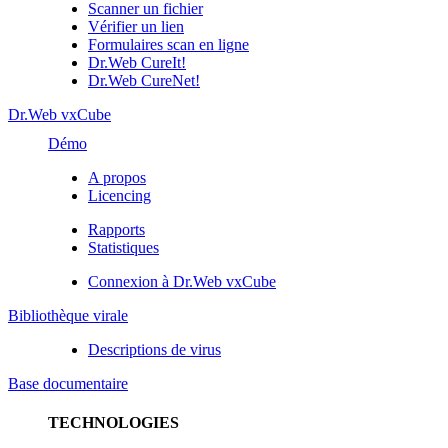
Scanner un fichier
Vérifier un lien
Formulaires scan en ligne
Dr.Web CureIt!
Dr.Web CureNet!
Dr.Web vxCube
Démo
A propos
Licencing
Rapports
Statistiques
Connexion à Dr.Web vxCube
Bibliothèque virale
Descriptions de virus
Base documentaire
TECHNOLOGIES