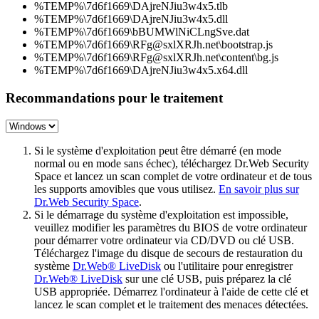
%TEMP%\7d6f1669\DAjreNJiu3w4x5.tlb
%TEMP%\7d6f1669\DAjreNJiu3w4x5.dll
%TEMP%\7d6f1669\bBUMWlNiCLngSve.dat
%TEMP%\7d6f1669\RFg@sxlXRJh.net\bootstrap.js
%TEMP%\7d6f1669\RFg@sxlXRJh.net\content\bg.js
%TEMP%\7d6f1669\DAjreNJiu3w4x5.x64.dll
Recommandations pour le traitement
Si le système d'exploitation peut être démarré (en mode
normal ou en mode sans échec), téléchargez Dr.Web Security
Space et lancez un scan complet de votre ordinateur et de tous
les supports amovibles que vous utilisez.
En savoir plus sur
Dr.Web Security Space
.
Si le démarrage du système d'exploitation est impossible,
veuillez modifier les paramètres du BIOS de votre ordinateur
pour démarrer votre ordinateur via CD/DVD ou clé USB.
Téléchargez l'image du disque de secours de restauration du
système
Dr.Web® LiveDisk
ou l'utilitaire pour enregistrer
Dr.Web® LiveDisk
sur une clé USB, puis préparez la clé
USB appropriée. Démarrez l'ordinateur à l'aide de cette clé et
lancez le scan complet et le traitement des menaces détectées.