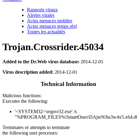
Rapports viraux
Alertes virales
Actus menaces mobiles
Actus menaces temps réel
Toutes les actualités
Trojan.Crossrider.45034
Added to the Dr.Web virus database:
2014-12-01
Virus description added:
2014-12-01
Technical Information
Malicious functions:
Executes the following:
'<SYSTEM32>\regsvr32.exe' /s
"%PROGRAM_FILES%\SmartOnes\DAjreNJiu3w4x5.x64.dl
Terminates or attempts to terminate
the following user processes: