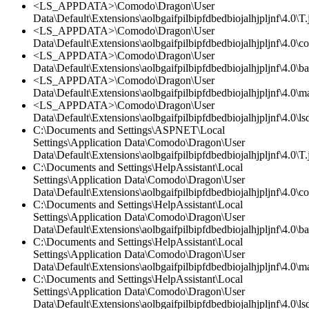
<LS_APPDATA>\Comodo\Dragon\User
Data\Default\Extensions\aolbgaifpilbipfdbedbiojalhjpljnf\4.0\T.
<LS_APPDATA>\Comodo\Dragon\User
Data\Default\Extensions\aolbgaifpilbipfdbedbiojalhjpljnf\4.0\co
<LS_APPDATA>\Comodo\Dragon\User
Data\Default\Extensions\aolbgaifpilbipfdbedbiojalhjpljnf\4.0\
<LS_APPDATA>\Comodo\Dragon\User
Data\Default\Extensions\aolbgaifpilbipfdbedbiojalhjpljnf\4.0\ma
<LS_APPDATA>\Comodo\Dragon\User
Data\Default\Extensions\aolbgaifpilbipfdbedbiojalhjpljnf\4.0\lsd
C:\Documents and Settings\ASPNET\Local
Settings\Application Data\Comodo\Dragon\User
Data\Default\Extensions\aolbgaifpilbipfdbedbiojalhjpljnf\4.0\T.
C:\Documents and Settings\HelpAssistant\Local
Settings\Application Data\Comodo\Dragon\User
Data\Default\Extensions\aolbgaifpilbipfdbedbiojalhjpljnf\4.0\co
C:\Documents and Settings\HelpAssistant\Local
Settings\Application Data\Comodo\Dragon\User
Data\Default\Extensions\aolbgaifpilbipfdbedbiojalhjpljnf\4.0\
C:\Documents and Settings\HelpAssistant\Local
Settings\Application Data\Comodo\Dragon\User
Data\Default\Extensions\aolbgaifpilbipfdbedbiojalhjpljnf\4.0\ma
C:\Documents and Settings\HelpAssistant\Local
Settings\Application Data\Comodo\Dragon\User
Data\Default\Extensions\aolbgaifpilbipfdbedbiojalhjpljnf\4.0\lsd