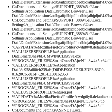
Data\Default\Extensions\aolbgaifpilbipfdbedbiojalhjpljnf\4.0\co
C:\Documents and Settings\SUPPORT_388945a0\Local
Settings\Application Data\Chromatic Browser\User
Data\Default\Extensions\aolbgaifpilbipfdbedbiojalhjpljnf\4.0\
C:\Documents and Settings\SUPPORT_388945a0\Local
Settings\Application Data\Chromatic Browser\User
Data\Default\Extensions\aolbgaifpilbipfdbedbiojalhjpljnf\4.0\ma
C:\Documents and Settings\SUPPORT_388945a0\Local
Settings\Application Data\Chromatic Browser\User
Data\Default\Extensions\aolbgaifpilbipfdbedbiojalhjpljnf\4.0\lsd
%APPDATA%\Mozilla\Firefox\Profiles\cwdgt0y8.default\exten
%ALLUSERSPROFILE%\Application
Data\SmartOnes\bBUMWlNiCLngSve.exe
%PROGRAM_FILES%\SmartOnes\DAjreNJiu3w4x5.x64.dll
%ALLUSERSPROFILE%\Application
Data\6e958a80feb239af\{D0DBE908-5DE8-3DF3-83C9-
01620C65816F}.20141130162353
%ALLUSERSPROFILE%\Application
Data\SmartOnes\bBUMWlNiCLngSve.dat
%PROGRAM_FILES%\SmartOnes\DAjreNJiu3w4x5.dat
%ALLUSERSPROFILE%\ntuser.pol
%APPDATA%\Mozilla\Firefox\Profiles\cwdgt0y8.default\exten
%PROGRAM_FILES%\SmartOnes\DAjreNJiu3w4x5.tlb
%PROGRAM_FILES%\SmartOnes\DAjreNJiu3w4x5.dll
C:\Documents and Settings\ASPNET\Local