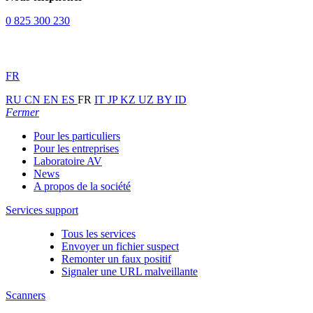
0 825 300 230
FR
RU
CN
EN
ES
FR
IT
JP
KZ
UZ
BY
ID
Fermer
Pour les particuliers
Pour les entreprises
Laboratoire AV
News
A propos de la société
Services support
Tous les services
Envoyer un fichier suspect
Remonter un faux positif
Signaler une URL malveillante
Scanners