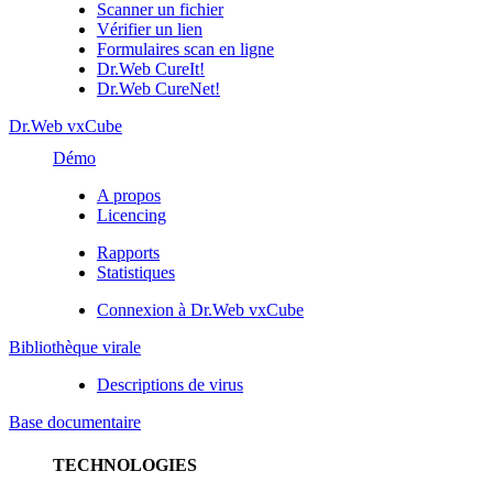
Scanner un fichier
Vérifier un lien
Formulaires scan en ligne
Dr.Web CureIt!
Dr.Web CureNet!
Dr.Web vxCube
Démo
A propos
Licencing
Rapports
Statistiques
Connexion à Dr.Web vxCube
Bibliothèque virale
Descriptions de virus
Base documentaire
TECHNOLOGIES