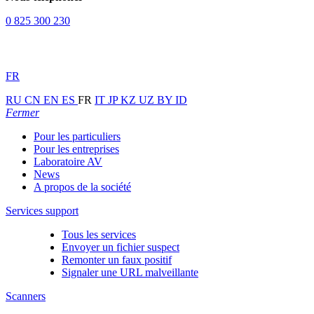
0 825 300 230
FR
RU
CN
EN
ES
FR
IT
JP
KZ
UZ
BY
ID
Fermer
Pour les particuliers
Pour les entreprises
Laboratoire AV
News
A propos de la société
Services support
Tous les services
Envoyer un fichier suspect
Remonter un faux positif
Signaler une URL malveillante
Scanners