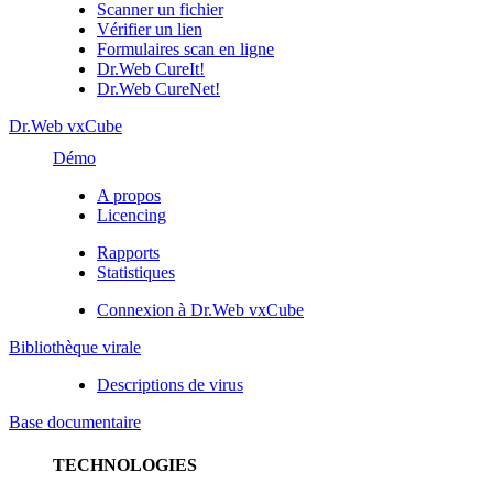
Scanner un fichier
Vérifier un lien
Formulaires scan en ligne
Dr.Web CureIt!
Dr.Web CureNet!
Dr.Web vxCube
Démo
A propos
Licencing
Rapports
Statistiques
Connexion à Dr.Web vxCube
Bibliothèque virale
Descriptions de virus
Base documentaire
TECHNOLOGIES