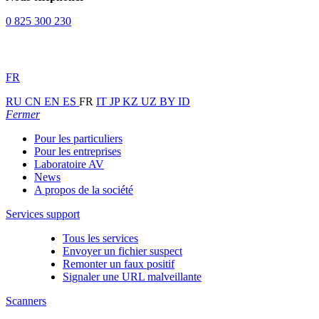
0 825 300 230
FR
RU
CN
EN
ES
FR
IT
JP
KZ
UZ
BY
ID
Fermer
Pour les particuliers
Pour les entreprises
Laboratoire AV
News
A propos de la société
Services support
Tous les services
Envoyer un fichier suspect
Remonter un faux positif
Signaler une URL malveillante
Scanners