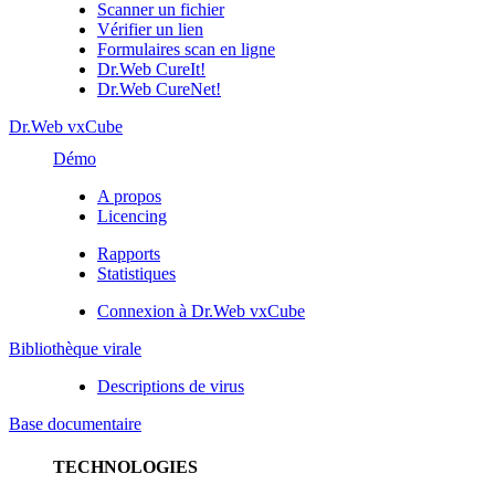
Scanner un fichier
Vérifier un lien
Formulaires scan en ligne
Dr.Web CureIt!
Dr.Web CureNet!
Dr.Web vxCube
Démo
A propos
Licencing
Rapports
Statistiques
Connexion à Dr.Web vxCube
Bibliothèque virale
Descriptions de virus
Base documentaire
TECHNOLOGIES