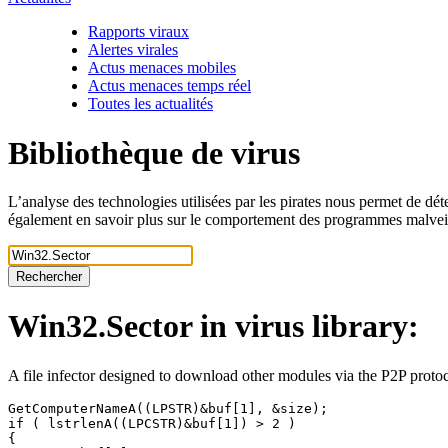
Rapports viraux
Alertes virales
Actus menaces mobiles
Actus menaces temps réel
Toutes les actualités
Bibliothèque de virus
L’analyse des technologies utilisées par les pirates nous permet de dét
également en savoir plus sur le comportement des programmes malveill
Rechercher
Win32.Sector
in virus library:
A file infector designed to download other modules via the P2P proto
GetComputerNameA((LPSTR)&buf[1], &size);

if ( lstrlenA((LPCSTR)&buf[1]) > 2 )

{
