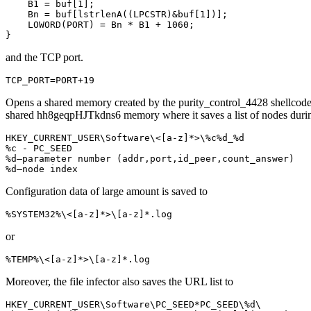
    B1 = buf[1];

    Bn = buf[lstrlenA((LPCSTR)&buf[1])];

    LOWORD(PORT) = Bn * B1 + 1060;

}
and the TCP port.
TCP_PORT=PORT+19
Opens a shared memory created by the purity_control_4428 shellcode th
shared hh8geqpHJTkdns6 memory where it saves a list of nodes during
HKEY_CURRENT_USER\Software\<[a-z]*>\%c%d_%d

%c - PC_SEED

%d—parameter number (addr,port,id_peer,count_answer)

%d—node index
Configuration data of large amount is saved to
%SYSTEM32%\<[a-z]*>\[a-z]*.log
or
%TEMP%\<[a-z]*>\[a-z]*.log
Moreover, the file infector also saves the URL list to
HKEY_CURRENT_USER\Software\PC_SEED*PC_SEED\%d\
