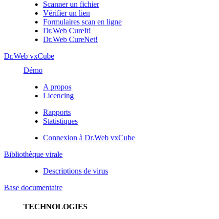
Scanner un fichier
Vérifier un lien
Formulaires scan en ligne
Dr.Web CureIt!
Dr.Web CureNet!
Dr.Web vxCube
Démo
A propos
Licencing
Rapports
Statistiques
Connexion à Dr.Web vxCube
Bibliothèque virale
Descriptions de virus
Base documentaire
TECHNOLOGIES