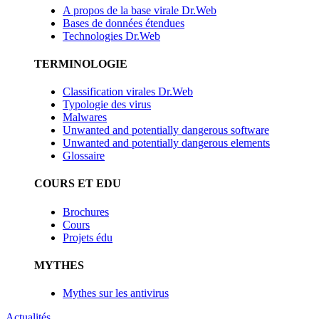
A propos de la base virale Dr.Web
Bases de données étendues
Technologies Dr.Web
TERMINOLOGIE
Classification virales Dr.Web
Typologie des virus
Malwares
Unwanted and potentially dangerous software
Unwanted and potentially dangerous elements
Glossaire
COURS ET EDU
Brochures
Cours
Projets édu
MYTHES
Mythes sur les antivirus
Actualités