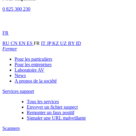
0 825 300 230
FR
RU
CN
EN
ES
FR
IT
JP
KZ
UZ
BY
ID
Fermer
Pour les particuliers
Pour les entreprises
Laboratoire AV
News
A propos de la société
Services support
Tous les services
Envoyer un fichier suspect
Remonter un faux positif
Signaler une URL malveillante
Scanners