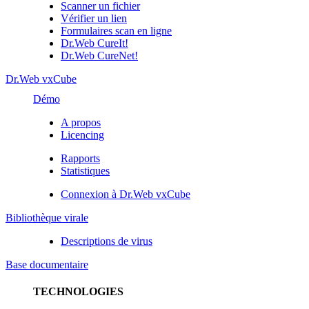
Scanner un fichier
Vérifier un lien
Formulaires scan en ligne
Dr.Web CureIt!
Dr.Web CureNet!
Dr.Web vxCube
Démo
A propos
Licencing
Rapports
Statistiques
Connexion à Dr.Web vxCube
Bibliothèque virale
Descriptions de virus
Base documentaire
TECHNOLOGIES