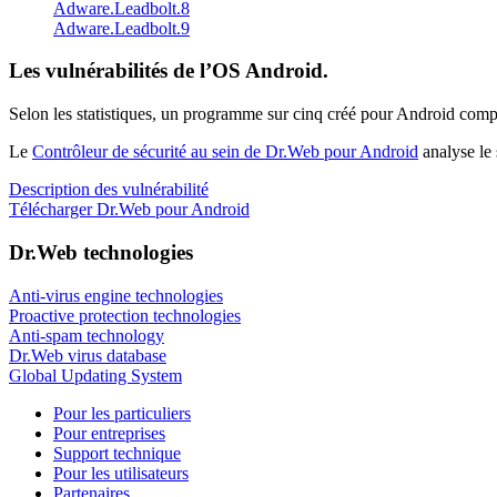
Adware.Leadbolt.8
Adware.Leadbolt.9
Les vulnérabilités de l’OS Android.
Selon les statistiques,
un programme sur cinq créé pour Android compo
Le
Contrôleur de sécurité au sein de Dr.Web pour Android
analyse le 
Description des vulnérabilité
Télécharger Dr.Web pour Android
Dr.Web technologies
Anti-virus engine technologies
Proactive protection technologies
Anti-spam technology
Dr.Web virus database
Global Updating System
Pour les particuliers
Pour entreprises
Support technique
Pour les utilisateurs
Partenaires