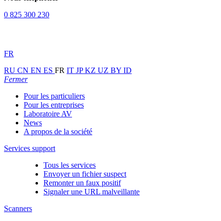
0 825 300 230
FR
RU
CN
EN
ES
FR
IT
JP
KZ
UZ
BY
ID
Fermer
Pour les particuliers
Pour les entreprises
Laboratoire AV
News
A propos de la société
Services support
Tous les services
Envoyer un fichier suspect
Remonter un faux positif
Signaler une URL malveillante
Scanners