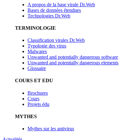
A propos de la base virale Dr.Web
Bases de données étendues
Technologies Dr.Web
TERMINOLOGIE
Classification virales Dr.Web
Typologie des virus
Malwares
Unwanted and potentially dangerous software
Unwanted and potentially dangerous elements
Glossaire
COURS ET EDU
Brochures
Cours
Projets édu
MYTHES
Mythes sur les antivirus
Actualités