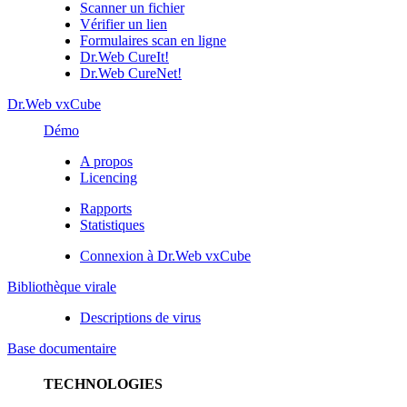
Scanner un fichier
Vérifier un lien
Formulaires scan en ligne
Dr.Web CureIt!
Dr.Web CureNet!
Dr.Web vxCube
Démo
A propos
Licencing
Rapports
Statistiques
Connexion à Dr.Web vxCube
Bibliothèque virale
Descriptions de virus
Base documentaire
TECHNOLOGIES