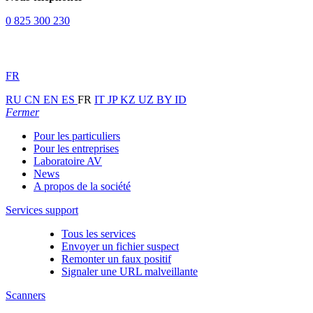
0 825 300 230
FR
RU
CN
EN
ES
FR
IT
JP
KZ
UZ
BY
ID
Fermer
Pour les particuliers
Pour les entreprises
Laboratoire AV
News
A propos de la société
Services support
Tous les services
Envoyer un fichier suspect
Remonter un faux positif
Signaler une URL malveillante
Scanners