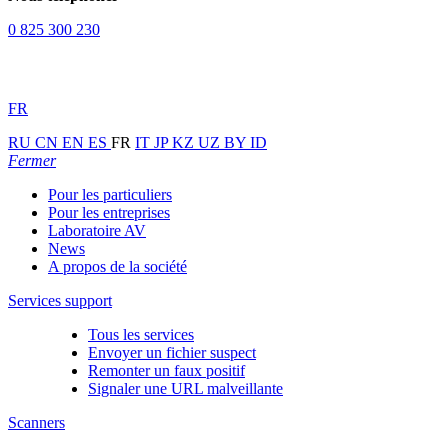
0 825 300 230
FR
RU
CN
EN
ES
FR
IT
JP
KZ
UZ
BY
ID
Fermer
Pour les particuliers
Pour les entreprises
Laboratoire AV
News
A propos de la société
Services support
Tous les services
Envoyer un fichier suspect
Remonter un faux positif
Signaler une URL malveillante
Scanners