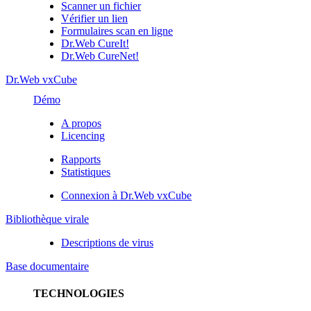
Scanner un fichier
Vérifier un lien
Formulaires scan en ligne
Dr.Web CureIt!
Dr.Web CureNet!
Dr.Web vxCube
Démo
A propos
Licencing
Rapports
Statistiques
Connexion à Dr.Web vxCube
Bibliothèque virale
Descriptions de virus
Base documentaire
TECHNOLOGIES